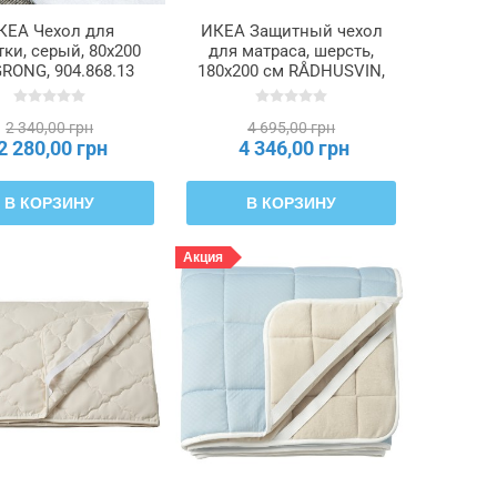
КЕА Чехол для
ИКЕА Защитный чехол
ки, серый, 80x200
для матраса, шерсть,
RONG, 904.868.13
180x200 см RÅDHUSVIN,
205.583.75
2 340,00 грн
4 695,00 грн
2 280,00 грн
4 346,00 грн
В КОРЗИНУ
В КОРЗИНУ
Акция