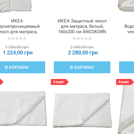
ИКЕА
ИКЕА Защитный чехол
донепроницаемый
для матраса, белый,
Вод
ехол для матраса,
160x200 см ÄNGSKORN
чех
елый, 140x200 см
ЭНГСКОРН, 804.619.88
бе
USNARV ГРУСНАРВ,
S
1 256,00 грн
2 340,00 грн
405.221.25
1 224,00 грн
2 280,00 грн
В КОРЗИНУ
В КОРЗИНУ
Акция
Акция