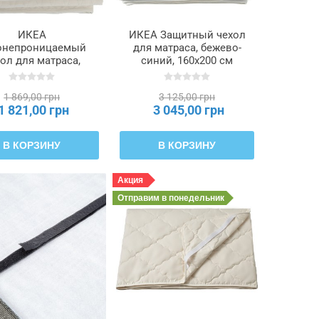
ИКЕА
ИКЕА Защитный чехол
онепроницаемый
для матраса, бежево-
ол для матраса,
синий, 160x200 см
лый, 140x200 см
KEJSAROLVON,
OTNÄTFJÄRIL,
305.804.32
1 869,00 грн
3 125,00 грн
505.312.85
1 821,00 грн
3 045,00 грн
В КОРЗИНУ
В КОРЗИНУ
Акция
Отправим
в понедельник