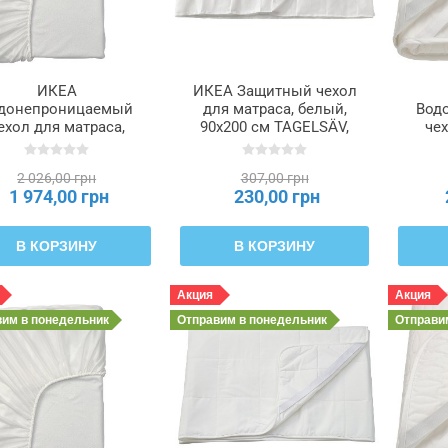
ИКЕА
ИКЕА Защитный чехол
донепроницаемый
для матраса, белый,
Вод
ехол для матраса,
90x200 см TAGELSÄV,
чех
елый, 180x200 см
705.033.09
бе
USNARV ГРУСНАРВ,
S
2 026,00 грн
307,00 грн
005.221.32
1 974,00 грн
230,00 грн
В КОРЗИНУ
В КОРЗИНУ
Акция
Акция
вим
в понедельник
Отправим
в понедельник
Отправ