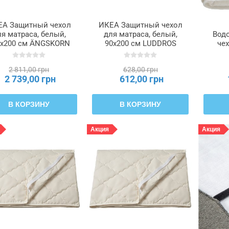
ЕА Защитный чехол
ИКЕА Защитный чехол
я матраса, белый,
для матраса, белый,
Вод
0x200 см ÄNGSKORN
90x200 см LUDDROS
чех
ГСКОРН, 204.619.91
ЛУДДРОС, 704.616.44
бе
S
2 811,00 грн
628,00 грн
2 739,00 грн
612,00 грн
В КОРЗИНУ
В КОРЗИНУ
Акция
Акция