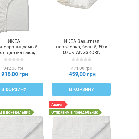
ИКЕА
ИКЕА Защитная
онепроницаемый
наволочка, белый, 50 x
ол для матраса,
60 см ÄNGSKORN
лый, 90x200 см
ЭНГСКОРН, 104.620.19
SNARV ГРУСНАРВ,
942,00 грн
471,00 грн
305.221.35
918,00 грн
459,00 грн
В КОРЗИНУ
В КОРЗИНУ
Акция
им
в понедельник
Отправим
в понедельник