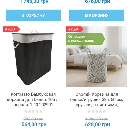
1 745,00 грн
676,00 грн
В КОРЗИНУ
В КОРЗИНУ
Акция
Акция
Отправим
в понедельник
Kontrasto Бамбуковая
Chomik Корзина для
корзина для белья, 105 л,
белья/игрушек 38 x 50 см,
черная, 1.40.202901
круглая, с листьями,
размер L, NIZ4977
783,00 грн
1 083,00 грн
564,00 грн
628,00 грн