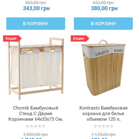
562,00 грн
622,00 грн
343,00 грн
380,00 грн
В КОРЗИНУ
В КОРЗИНУ
Акция
Акция
Chomik Бамбуковый
Kontrasto Бамбуковая
Стенд С Двумя
корзина для белья
Корзинами 64x33x73 См,
объемом 120 л,
PHO6998
натурального цвета,
1.40.202925
2 859,00 грн
1 175,00 грн