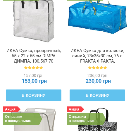
Диаметр
Длина
Емкость
ИКЕА Сумка, прозрачный,
ИКЕА Сумка для коляски,
65 x 22 x 65 см DIMPA
синий, 73x35x30 см, 76 л
ДИМПА, 100.567.70
FRAKTA ФРАКТА,
Максимальная
901.491.48
нагрузка
157,00 грн
236,00 грн
153,00 грн
230,00 грн
Материал
В КОРЗИНУ
В КОРЗИНУ
Объем
Акция
Акция
Отправим
Отправим
в понедельник
в понедельник
Форма