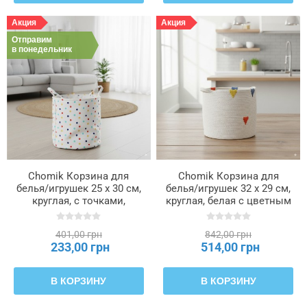
Акция
Акция
Отправим
в понедельник
Chomik Корзина для
Chomik Корзина для
белья/игрушек 25 x 30 см,
белья/игрушек 32 x 29 см,
круглая, с точками,
круглая, белая с цветным
размер S, NIZ4922
узором, размер M,
NIZ4991
401,00 грн
842,00 грн
233,00 грн
514,00 грн
В КОРЗИНУ
В КОРЗИНУ