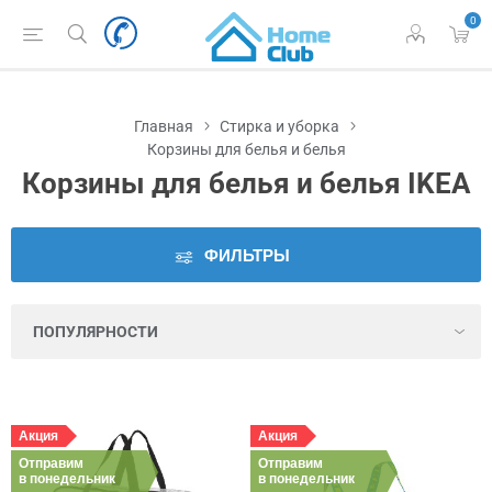
0
Наличие
во
Львове
Главная
Стирка и уборка
Производитель
Корзины для белья и белья
Корзины для белья и белья IKEA
Цена
ФИЛЬТРЫ
Серия
Цвет
Высота
Акция
Акция
Отправим
Глубина
Отправим
в понедельник
в понедельник