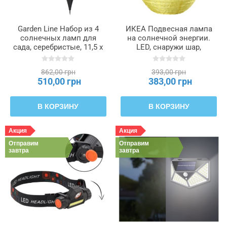
Garden Line Набор из 4
ИКЕА Подвесная лампа
солнечных ламп для
на солнечной энергии.
сада, серебристые, 11,5 x
LED, снаружи шар,
11,5 x 2,3 см, SOL6655
желтый, 30 см SOLVINDEN
СОЛВИДЕН, 706.147.03
862,00 грн
393,00 грн
510,00 грн
383,00 грн
В КОРЗИНУ
В КОРЗИНУ
Акция
Акция
Отправим
Отправим
завтра
завтра