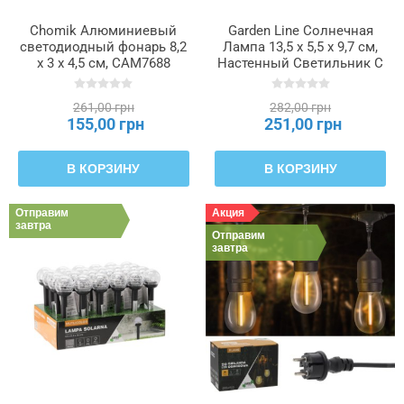
Chomik Алюминиевый
Garden Line Солнечная
светодиодный фонарь 8,2
Лампа 13,5 x 5,5 x 9,7 см,
x 3 x 4,5 см, CAM7688
Настенный Светильник С
Датчиком Движения, 100
Светодиодов, Холодный
261,00 грн
282,00 грн
Белый Цвет, SOL6124
155,00 грн
251,00 грн
В КОРЗИНУ
В КОРЗИНУ
Отправим
Акция
завтра
Отправим
завтра