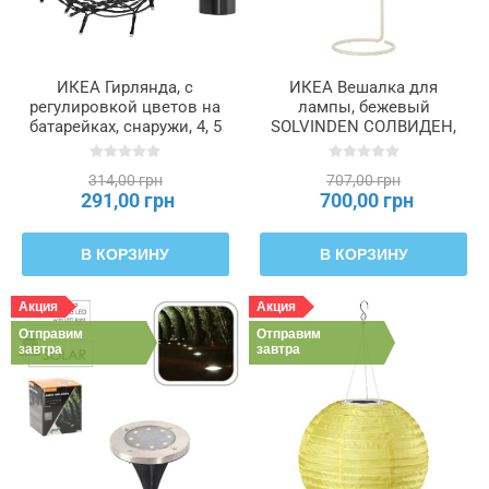
ИКЕА Гирлянда, с
ИКЕА Вешалка для
регулировкой цветов на
лампы, бежевый
батарейках, снаружи, 4, 5
SOLVINDEN СОЛВИДЕН,
м GETKÅL, 506.028.76
406.193.87
314,00 грн
707,00 грн
291,00 грн
700,00 грн
В КОРЗИНУ
В КОРЗИНУ
Акция
Акция
Отправим
Отправим
завтра
завтра