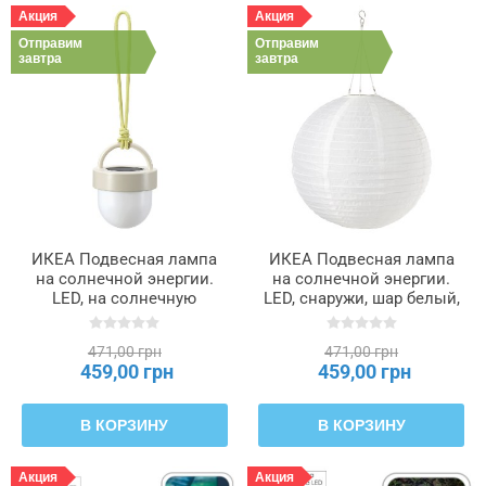
Акция
Акция
Отправим
Отправим
завтра
завтра
ИКЕА Подвесная лампа
ИКЕА Подвесная лампа
на солнечной энергии.
на солнечной энергии.
LED, на солнечную
LED, снаружи, шар белый,
батарею снаружи,
45 см SOLVINDEN
бежевый, 10 см
СОЛВИДЕН, 606.150.29
471,00 грн
471,00 грн
SOLVINDEN СОЛВИДЕН,
459,00 грн
459,00 грн
406.146.53
В КОРЗИНУ
В КОРЗИНУ
Акция
Акция