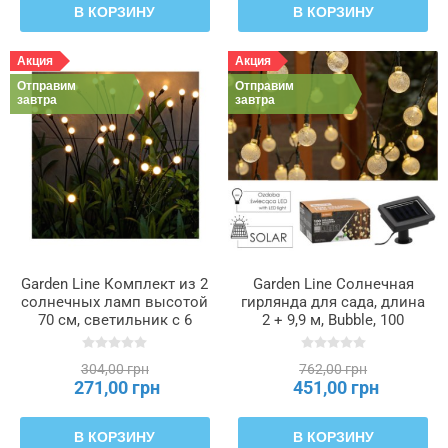
В КОРЗИНУ
В КОРЗИНУ
Акция
Акция
Отправим
Отправим
завтра
завтра
Garden Line Комплект из 2
Garden Line Солнечная
солнечных ламп высотой
гирлянда для сада, длина
70 см, светильник с 6
2 + 9,9 м, Bubble, 100
светодиодами, теплый
светодиодов, теплый
белый свет., SOL5899
белый свет, SOL3774
304,00 грн
762,00 грн
271,00 грн
451,00 грн
В КОРЗИНУ
В КОРЗИНУ