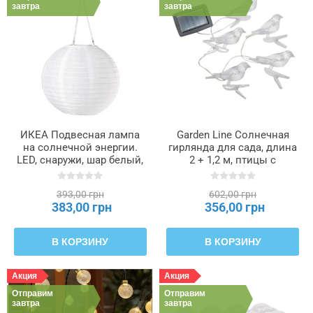
завтра
завтра
ИКЕА Подвесная лампа
Garden Line Солнечная
на солнечной энергии.
гирлянда для сада, длина
LED, снаружи, шар белый,
2 + 1,2 м, птицы с
30 см SOLVINDEN
зажимом, 5 светодиодов,
СОЛВИДЕН, 006.150.08
теплый белый свет.,
393,00 грн
602,00 грн
SOL6063
383,00 грн
356,00 грн
В КОРЗИНУ
В КОРЗИНУ
Акция
Акция
Отправим
Отправим
завтра
завтра