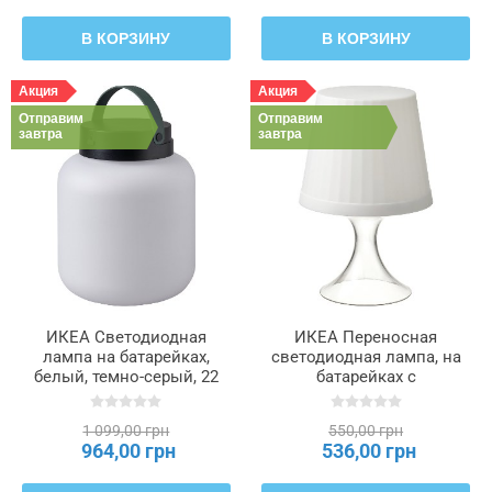
В КОРЗИНУ
В КОРЗИНУ
Акция
Акция
Отправим
Отправим
завтра
завтра
ИКЕА Светодиодная
ИКЕА Переносная
лампа на батарейках,
светодиодная лампа, на
белый, темно-серый, 22
батарейках с
см LÄNSPORT, 605.759.19
регулировкой цветов,
снаружи белый, 24 см
1 099,00 грн
550,00 грн
LAMPAN ЛАМПАН,
964,00 грн
536,00 грн
605.946.06