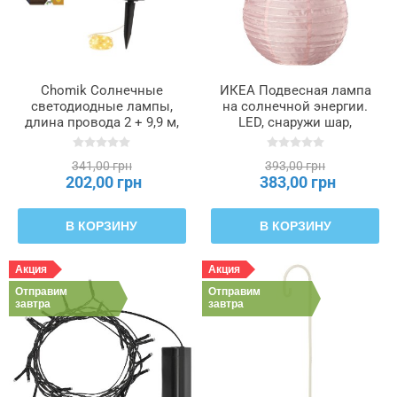
Chomik Солнечные
ИКЕА Подвесная лампа
светодиодные лампы,
на солнечной энергии.
длина провода 2 + 9,9 м,
LED, снаружи шар,
100 л, теплый белый цвет,
розовый, 30 см
SOL6031
SOLVINDEN СОЛВИДЕН,
341,00 грн
393,00 грн
906.147.02
202,00 грн
383,00 грн
В КОРЗИНУ
В КОРЗИНУ
Акция
Акция
Отправим
Отправим
завтра
завтра