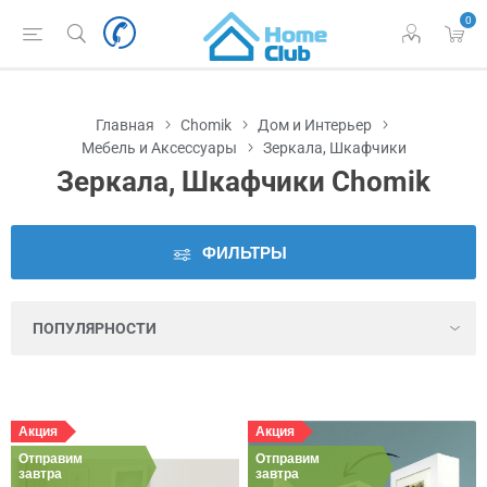
0
Наличие
во
Львове
Главная
Chomik
Дом и Интерьер
Цена
Мебель и Аксессуары
Зеркала, Шкафчики
Зеркала, Шкафчики Chomik
Цвет
ФИЛЬТРЫ
Количество
полок
Количество
ящиков
Акция
Акция
Материал
Отправим
Отправим
завтра
завтра