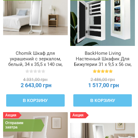
Оснащение
Стиль
Тип
Chomik Шкаф для
BackHome Living
украшений с зеркалом,
Настенный Шкафик Для
белый, 34 x 35,5 x 140 см,
Бижутерии 31 x 9,5 x 56 см,
PHO5799
PHO1240
4 331,00 грн
2 486,00 грн
2 643,00 грн
1 517,00 грн
В КОРЗИНУ
В КОРЗИНУ
Акция
Акция
Отправим
завтра