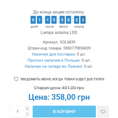
До конца акции осталось:
9
9
0
0
1
1
1
1
1
1
1
1
4
4
5
5
4
4
5
5
7
7
8
8
3
2
2
8
7
8
дней
часов
минут
секунд
Lampa solarna LED
Артикул:
SOL6839
Штрих-код товара:
5900779836839
Наличие для поставки:
0 шт.
Прогноз наличия в Польше:
0 шт.
Наличие на складе во Львове:
0 шт.
УВЕДОМИТЬ МЕНЯ, КОГДА ТОВАР БУДЕТ ДОСТУПЕН
Старая цена:
401,00 грн
Цена:
358,00 грн
i
В КОРЗИНУ
h