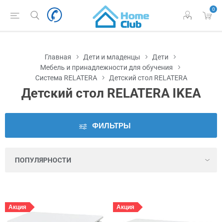
0
Наличие
во
Львове
Главная
Дети и младенцы
Дети
Цена
Мебель и принадлежности для обучения
Система RELATERA
Детский стол RELATERA
Детский стол RELATERA IKEA
Серия
Цвет
ФИЛЬТРЫ
Высота
Глубина
Акция
Акция
Глубина
столешницы