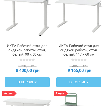
Максимальная
высота
Максимальная
нагрузка
ИКЕА Рабочий стол для
ИКЕА Рабочий стол для
сидячей работы, стоя,
сидячей работы, стоя,
Максимальная
белый, 90 x 60 см
белый, 117 х 60 см
нагрузка/
RELATERA, 495.528.63
RELATERA, 995.528.65
крючок
8 620,00 грн
9 405,00 грн
8 400,00 грн
9 165,00 грн
Минимальная
высота
В КОРЗИНУ
В КОРЗИНУ
Ширина
Акция
Акция