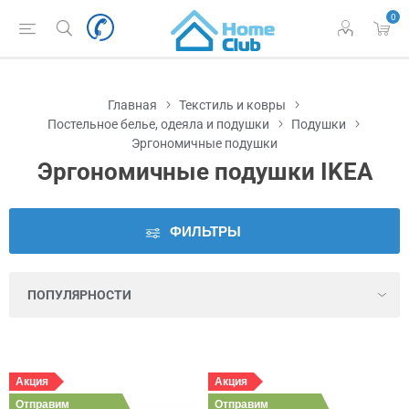
0
Наличие
во
Львове
Главная
Текстиль и ковры
Цена
Постельное белье, одеяла и подушки
Подушки
Эргономичные подушки
Эргономичные подушки IKEA
Серия
Цвет
ФИЛЬТРЫ
Вес
Вес
наполнителя
Акция
Акция
Высота
Отправим
Отправим