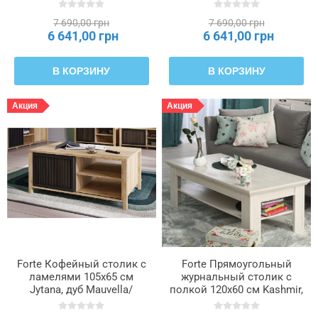
7 690,00 грн
7 690,00 грн
6 641,00 грн
6 641,00 грн
В КОРЗИНУ
В КОРЗИНУ
Акция
Акция
Forte Кофейный столик с
Forte Прямоугольный
ламелями 105x65 см
журнальный столик с
Jytana, дуб Mauvella/
полкой 120x60 см Kashmir,
черный, CFTT5161-M635
белая сосна, KSMT30-D43