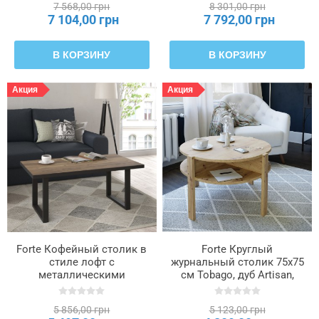
7 568,00 грн
8 301,00 грн
7 104,00 грн
7 792,00 грн
В КОРЗИНУ
В КОРЗИНУ
Акция
Акция
Forte Кофейный столик в
Forte Круглый
стиле лофт с
журнальный столик 75x75
металлическими
см Tobago, дуб Artisan,
чёрными ножками, 110x60
CFTT5024-D78
см, Hayato, альпийская
5 856,00 грн
5 123,00 грн
ель, OSTT503-M337