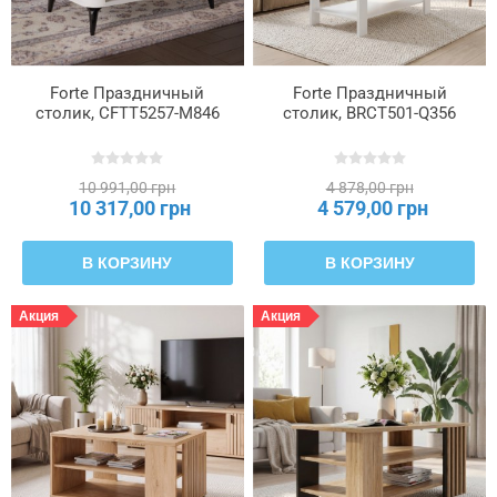
Тип
используемой
Forte Праздничный
Forte Праздничный
плиты
столик, CFTT5257-M846
столик, BRCT501-Q356
—
верхний
венец
10 991,00 грн
4 878,00 грн
10 317,00 грн
4 579,00 грн
Тип
используемой
В КОРЗИНУ
В КОРЗИНУ
плиты
—
Акция
Акция
перегородки
Тип
направляющей
Тип