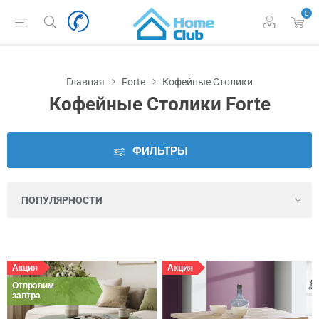
0
Наличие
во
Львове
Главная
Forte
Кофейные Столики
Цена
Кофейные Столики Forte
Длина
рукоятки
ФИЛЬТРЫ
Количество
дверец
Количество
открытых
Акция
Акция
ниш
Отправим
завтра
Количество