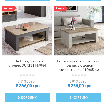
Акция
Акция
Forte Праздничный
Forte Кофейный столик с
столик, DURT511-M954
поднимающейся
столешницей 110x65 см
Duro, белая сосна/
античный дуб, DURT511-
8 913,00 грн
8 913,00 грн
T75
8 366,00 грн
8 366,00 грн
В КОРЗИНУ
В КОРЗИНУ