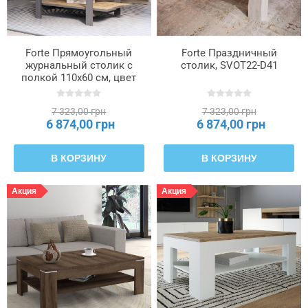
Forte Прямоугольный
Forte Праздничный
журнальный столик с
столик, SVOT22-D41
полкой 110x60 см, цвет
«Графит/Дуб Artisan»,
CFTT5116-M329
7 323,00 грн
7 323,00 грн
6 874,00 грн
6 874,00 грн
В КОРЗИНУ
В КОРЗИНУ
Акция
Акция