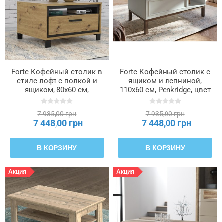
Forte Кофейный столик в
Forte Кофейный столик с
стиле лофт с полкой и
ящиком и лепниной,
ящиком, 80x60 см,
110x60 см, Penkridge, цвет
Trondheim, дуб Artisan/
«Secret Grey»/«Dąb
черный дуб, TDHT514-
Szlachetny», CFTT5175L-
7 935,00 грн
7 935,00 грн
C773
M848
7 448,00 грн
7 448,00 грн
В КОРЗИНУ
В КОРЗИНУ
Акция
Акция