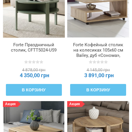
полок
из
плит
Количество
центральных
Forte Праздничный
Forte Кофейный столик
венцов
столик, CFTT5024-U59
на колесиках 105x60 см
Bailey, дуб «Сонома»,
BL1T01-D30
Количество
ящиков
4 878,00 грн
4 145,00 грн
4 350,00 грн
3 891,00 грн
Максимальная
В КОРЗИНУ
В КОРЗИНУ
нагрузка
на
Акция
Акция
верхние
опорные
кольца
/
столешницу