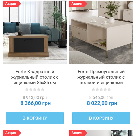
Акция
Акция
Forte Квадратный
Forte Прямоугольный
журнальный столик с
журнальный столик с
ящичками 85x85 см
полкой и ящичками
Kaszimiro, дуб Waterford/
110x60 см Salvatrice,
черный, CFTT5014-M328
песочный, CFTT5167-U60
8 913,00 грн
8 546,00 грн
8 366,00 грн
8 022,00 грн
В КОРЗИНУ
В КОРЗИНУ
Акция
Акция