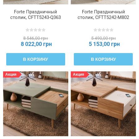
кольца
Forte Праздничный
Forte Праздничный
столик, CFTT5243-Q363
столик, CFTT5242-M802
Толщина
фасада
из
8 546,00 грн
5 490,00 грн
плит
8 022,00 грн
5 153,00 грн
В КОРЗИНУ
В КОРЗИНУ
Форма
столешницы
—
Акция
Акция
очертания
Цвет
ножек
Цвет
рукоятки