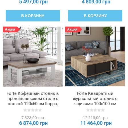
5 497,00 грн
4 809,00 грн
В КОРЗИНУ
В КОРЗИНУ
Акция
Акция
Forte Кофейный столик в
Forte Квадратный
провансальском стиле с
журнальный столик с
полкой 120x60 см Iloppa,
ящиками 100x100 см
дуб «Нельсон»/дуб
Jokkaz, дуб «Флагстафф»/
«Снежный», EPLT501-J99
чёрный, CFTT5114-M559
7 323,00 грн
12 213,00 грн
6 874,00 грн
11 464,00 грн