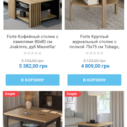
(кг)
Максимальная
нагрузка
на
полки
Forte Кофейный столик с
Forte Круглый
ламелями 80x80 см
журнальный столик с
(кг)
Joakimis, дуб Mauvella/
полкой 75x75 см Tobago,
чёрный, CFTT5150-M682
дуб Mauvella, CFTT5024-
D108
Максимальная
5 734,00 грн
5 123,00 грн
нагрузка
5 382,00 грн
4 809,00 грн
на
ящик
В КОРЗИНУ
В КОРЗИНУ
(кг)
Акция
Акция
Материал
ножек
Материал