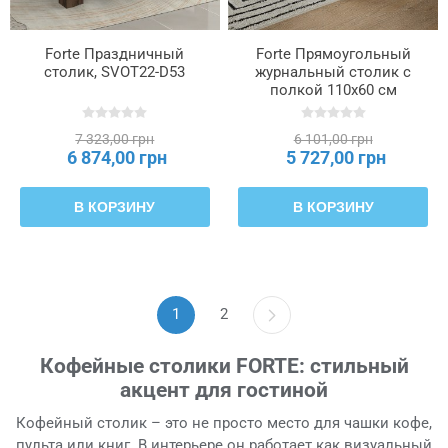
Forte Праздничный
Forte Прямоугольный
столик, SVOT22-D53
журнальный столик с
полкой 110x60 см
Lewisville Secret Grey/Дуб
Valencia, CFTT5016-M830
7 323,00 грн
6 101,00 грн
6 874,00 грн
5 727,00 грн
В КОРЗИНУ
В КОРЗИНУ
1
2
Кофейные столики FORTE: стильный
акцент для гостиной
Кофейный столик – это не просто место для чашки кофе,
пульта или книг. В интерьере он работает как визуальный