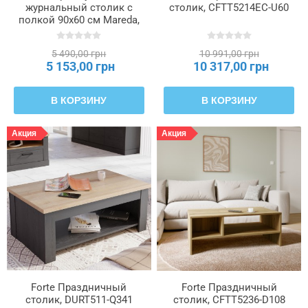
журнальный столик с
столик, CFTT5214EC-U60
полкой 90x60 см Mareda,
дуб «Валенсия»,
CFTT5198-D116
5 490,00 грн
10 991,00 грн
5 153,00 грн
10 317,00 грн
В КОРЗИНУ
В КОРЗИНУ
Акция
Акция
Forte Праздничный
Forte Праздничный
столик, DURT511-Q341
столик, CFTT5236-D108