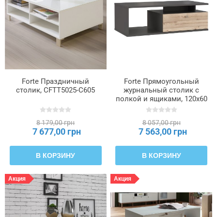
Forte Праздничный
Forte Прямоугольный
столик, CFTT5025-C605
журнальный столик с
полкой и ящиками, 120x60
см, Como, цвет «Графит»/
доска из дуба, COMT501-
8 179,00 грн
8 057,00 грн
C175
7 677,00 грн
7 563,00 грн
В КОРЗИНУ
В КОРЗИНУ
Акция
Акция