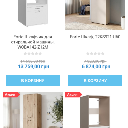
полки
(кг)
Максимальная
нагрузка
на
Forte Шкафчик для
Forte Шкаф, T2KS921-U60
стиральной машины,
ящик
WCBA142-Z12M
(кг)
14 658,00 грн
7 323,00 грн
Материал
13 759,00 грн
6 874,00 грн
ножек
В КОРЗИНУ
В КОРЗИНУ
Материал
рукоятки
Акция
Акция
Тип
задней
стенки