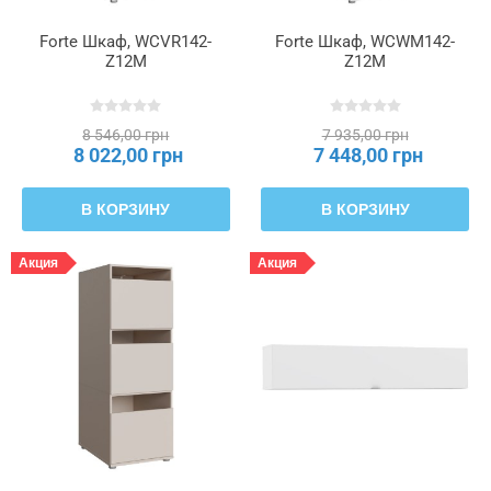
Forte Шкаф, WCVR142-
Forte Шкаф, WCWM142-
Толщина
Z12M
Z12M
нижнего
кольца
8 546,00 грн
7 935,00 грн
8 022,00 грн
7 448,00 грн
Толщина
стекла
В КОРЗИНУ
В КОРЗИНУ
на
фасаде
Акция
Акция
Толщина
фасада
из
плит
Цвет
ножек