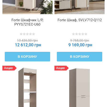
Тип
используемой
Forte Шкафчик L/P,
Forte Шкаф, SVLV712-Q112
плиты
PYYS721EC-U60
—
верхний
венец
13 436,00 грн
9 768,00 грн
12 612,00 грн
9 169,00 грн
Тип
используемой
В КОРЗИНУ
В КОРЗИНУ
плиты
—
Акция
Акция
перегородки
Тип
направляющей
Тип