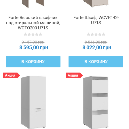
ножек
Forte Высокий шкафчик
Forte Шкаф, WCVR142-
Тип
над стиральной машиной,
U71S
окантовки
WCTO200-U71S
Тип
9 157,00 грн
8 546,00 грн
8 595,00 грн
8 022,00 грн
пленки
В КОРЗИНУ
В КОРЗИНУ
Тип
стекла
Акция
Акция
Толщина
боковой
стенки
Толщина
верхнего
кольца