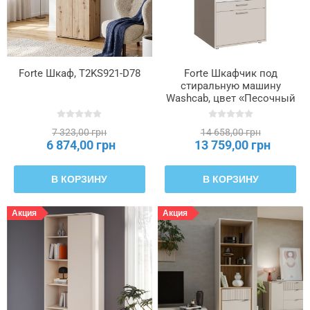
внутри
Тип
используемой
панели
Forte Шкаф, T2KS921-D78
Forte Шкафчик под
—
стиральную машину
полки
Washcab, цвет «Песочный
бежевый», WCBA142-U71S
7 323,00 грн
14 658,00 грн
Тип
6 874,00 грн
13 759,00 грн
используемой
панели
—
В КОРЗИНУ
В КОРЗИНУ
фасад
Акция
Акция
Тип
используемой
плиты
—
боковые
части