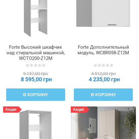
открытых
ниш
Количество
полок
из
Forte Высокий шкафчик
Forte Дополнительный
плит
над стиральной машиной,
модуль, WCBR058-Z12M
WCTO200-Z12M
Количество
центральных
9 157,00 грн
4 512,00 грн
8 595,00 грн
4 235,00 грн
венцов
В КОРЗИНУ
В КОРЗИНУ
Количество
ящиков
Акция
Акция
Максимальная
нагрузка
на