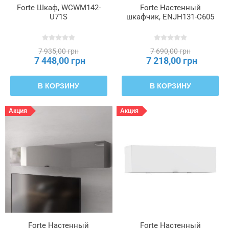
Forte Шкаф, WCWM142-
Forte Настенный
Цвет
U71S
шкафчик, ENJH131-C605
рукоятки
7 935,00 грн
7 690,00 грн
Цвет
7 448,00 грн
7 218,00 грн
стекла
В КОРЗИНУ
В КОРЗИНУ
Цвет
товара
Акция
Акция
Forte Настенный
Forte Настенный