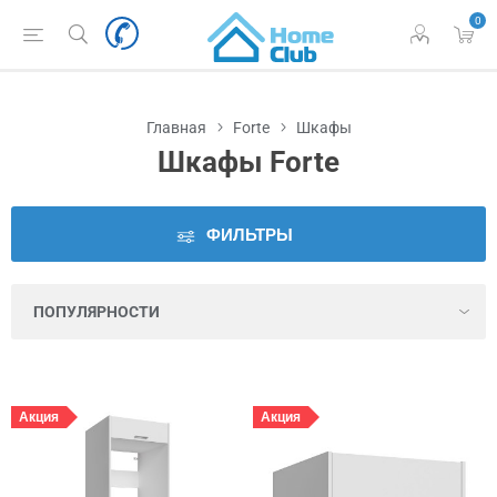
0
Наличие
во
Львове
Главная
Forte
Шкафы
Цена
Шкафы Forte
Внутренняя
разбивка
ФИЛЬТРЫ
ящика
Длина
рукоятки
Количество
Акция
Акция
дверец
Количество