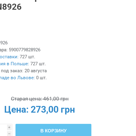
N8926
926
ара:
5900779828926
оставки:
727 шт.
ия в Польше:
727 шт.
 под заказ:
20 августа
ладе во Львове:
0 шт.
Старая цена:
461,00 грн
Цена:
273,00 грн
i
В КОРЗИНУ
h