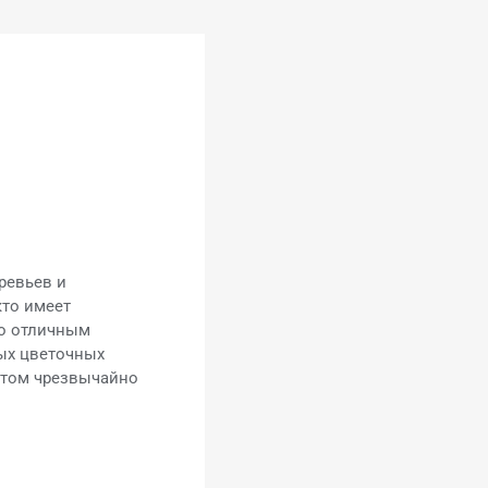
ревьев и
кто имеет
го отличным
ных цветочных
нтом чрезвычайно