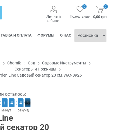
0
0
Личный
Пожелания
0,00 грн
кабинет
ТАВКА И ОПЛАТА
ФОРУМЫ
О НАС
я
Chomik
Сад
Садовые Инструменты
Секаторы и Ножницы
rden Line Садовый секатор 20 см, WAN8926
ии осталось:
1
1
1
1
3
3
4
4
5
4
4
4
3
4
минут
секунд
Line
й секатор 20