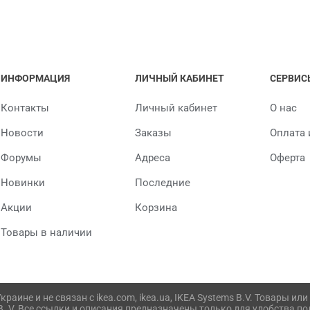
ИНФОРМАЦИЯ
ЛИЧНЫЙ КАБИНЕТ
СЕРВИС
Контакты
Личный кабинет
О нас
Новости
Заказы
Оплата 
Форумы
Адреса
Оферта
Новинки
Последние
Акции
Корзина
Товары в наличии
раине и не связан с ikea.com, ikea.ua, IKEA Systems B.V. Товары 
 B. V. Все ссылки и описания предназначены только для удобства п