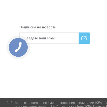
Подписка на новости
Подписаться
Отказаться от
прописки
Сайт home-club.com.ua не имеет отношения к компании IKEA в Ук
прав интеллектуальной собственности Inter IKEA Systems