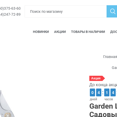
0)375-63-60
4)247-72-89
НОВИНКИ
АКЦИИ
ТОВАРЫ В НАЛИЧИИ
ДОС
Главна
Ga
Акция
До конца акц
9
9
0
0
3
3
4
4
1
1
1
1
3
3
4
4
дней
часов
Garden 
Садовы