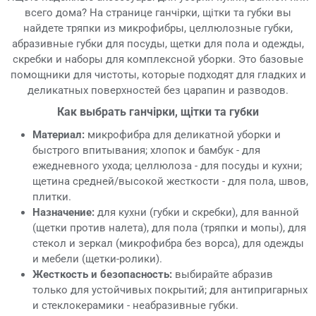
всего дома? На странице ганчірки, щітки та губки вы
найдете тряпки из микрофибры, целлюлозные губки,
абразивные губки для посуды, щетки для пола и одежды,
скребки и наборы для комплексной уборки. Это базовые
помощники для чистоты, которые подходят для гладких и
деликатных поверхностей без царапин и разводов.
Как выбрать ганчірки, щітки та губки
Материал:
микрофибра для деликатной уборки и
быстрого впитывания; хлопок и бамбук - для
ежедневного ухода; целлюлоза - для посуды и кухни;
щетина средней/высокой жесткости - для пола, швов,
плитки.
Назначение:
для кухни (губки и скребки), для ванной
(щетки против налета), для пола (тряпки и мопы), для
стекол и зеркал (микрофибра без ворса), для одежды
и мебели (щетки-ролики).
Жесткость и безопасность:
выбирайте абразив
только для устойчивых покрытий; для антипригарных
и стеклокерамики - неабразивные губки.