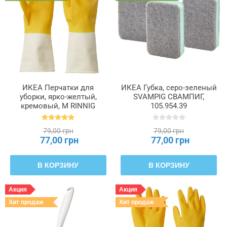
Длина
Количество
в
упаковке
ИКЕА Перчатки для
ИКЕА Губка, серо-зеленый
уборки, ярко-желтый,
SVAMPIG СВАМПИГ,
Ширина
кремовый, M RINNIG
105.954.39
РИННИГ, 105.658.52
79,00 грн
79,00 грн
77,00 грн
77,00 грн
В КОРЗИНУ
В КОРЗИНУ
Акция
Акция
Хит продаж
Хит продаж