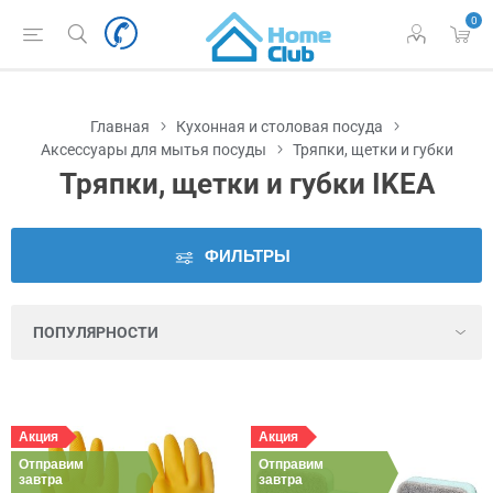
0
Наличие
во
Львове
Главная
Кухонная и столовая посуда
Производитель
Аксессуары для мытья посуды
Тряпки, щетки и губки
Тряпки, щетки и губки IKEA
Цена
ФИЛЬТРЫ
Серия
Цвет
Высота
Акция
Акция
Отправим
Диаметр
Отправим
завтра
завтра