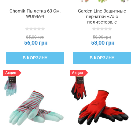
Chomik Пылетка 63 См,
Garden Line Защитные
WUI9694
перчатки «7» с
полиэстера, с
полиуретановым
покрытием, с рисунком в
85,00 грн
58,00 грн
виде фруктов, IDA6874
56,00 грн
53,00 грн
В КОРЗИНУ
В КОРЗИНУ
Акция
Акция