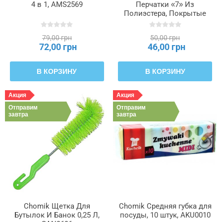
4 в 1, AMS2569
Перчатки «7» Из
Полиэстера, Покрытые
Полиуретаном, упаковка
= 12, IDA9494
79,00 грн
50,00 грн
72,00 грн
46,00 грн
В КОРЗИНУ
В КОРЗИНУ
Акция
Акция
Отправим
Отправим
завтра
завтра
Chomik Щетка Для
Chomik Средняя губка для
Бутылок И Банок 0,25 Л,
посуды, 10 штук, AKU0010