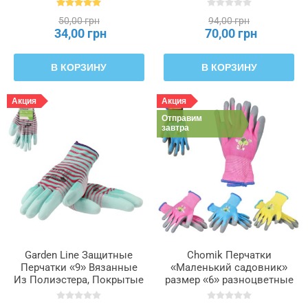
Нитрилом, упаковка = 12
50,00 грн
94,00 грн
пар, IDA3722
34,00 грн
70,00 грн
В КОРЗИНУ
В КОРЗИНУ
Акция
Акция
Отправим
завтра
Garden Line Защитные
Chomik Перчатки
Перчатки «9» Вязанные
«Маленький садовник»
Из Полиэстера, Покрытые
размер «6» разноцветные
Полиуретаном, упаковка
упаковка = 12 пар,
= 12, IDA9485
IDA3807