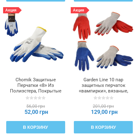
Акция
Акция
Chomik Защитные
Garden Line 10 пар
Перчатки «8» Из
защитных перчаток
Полиэстера, Покрытые
«вампирки», вязаные,
Латексом, упаковка = 12,
красно-синие, с
IDA1153
латексным покрытием.,
56,00 грн
201,00 грн
IDA7017
52,00 грн
129,00 грн
В КОРЗИНУ
В КОРЗИНУ