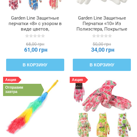
Garden Line Защитные
Garden Line Защитные
перчатки «8» с узором в
Перчатки «10» Из
виде цветов,
Полиэстера, Покрытые
изготовленные из
Полиуретаном, упаковка
полиэстера и покрытые
= 12, IDA1139
68,00 грн
50,00 грн
полиуретаном., IDA6942
61,00 грн
34,00 грн
В КОРЗИНУ
В КОРЗИНУ
Акция
Акция
Отправим
завтра