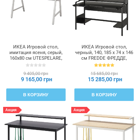
нагрузка
Максимальная
ширина
Материал
ИКЕА Игровой стол,
ИКЕА Игровой стол,
имитация ясеня, серый,
черный, 140, 185 x 74 x 146
корпуса
160x80 см UTESPELARE,
см FREDDE ФРЕДДЕ,
105.715.32
502.190.44
Материал
9 405,00 грн
15 685,00 грн
столешницы
9 165,00 грн
15 285,00 грн
В КОРЗИНУ
В КОРЗИНУ
Минимальная
высота
Акция
Акция
Минимальная
высота
столешницы