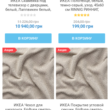
ИКЕА Скамейка под
ИКЕА Полотенце, белый,
телевизор с дверцами,
темно-серый, узор, 45x60
белый, Лаппвикен белый,
см RINNIG РИННИГ,
180 x 42 x 38 см BESTÅ
204.763.46
БЕСТО, 893.306.91
11 226,00 грн
204,00 грн
10 940,00 грн
199,00 грн
В КОРЗИНУ
В КОРЗИНУ
Акция
Акция
ИКЕА Чехол для
ИКЕА Покрытие угловой
шезлонга, Fridtuna светло-
секции, Fridtuna светло-