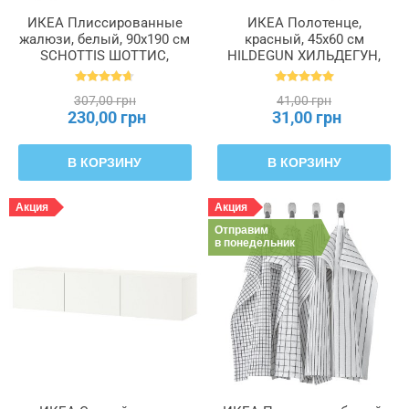
ИКЕА Плиссированные
ИКЕА Полотенце,
жалюзи, белый, 90x190 см
красный, 45x60 см
SCHOTTIS ШОТТИС,
HILDEGUN ХИЛЬДЕГУН,
202.422.82
004.840.07
307,00 грн
41,00 грн
230,00 грн
31,00 грн
В КОРЗИНУ
В КОРЗИНУ
Акция
Акция
Отправим
в понедельник