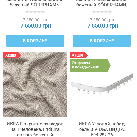
бежевый SÖDERHAMN,
бежевый SÖDERHAMN,
605.190.04
905.191.30
7 850,00 грн
7 850,00 грн
7 650,00 грн
7 650,00 грн
В КОРЗИНУ
В КОРЗИНУ
Акция
Акция
Отправим
в понедельник
ИКЕА Покрытие расходов
ИКЕА Угловой набор,
на 1 человека, Fridtuna
белый VIDGA ВИДГА,
светло-бежевый
694.282.26