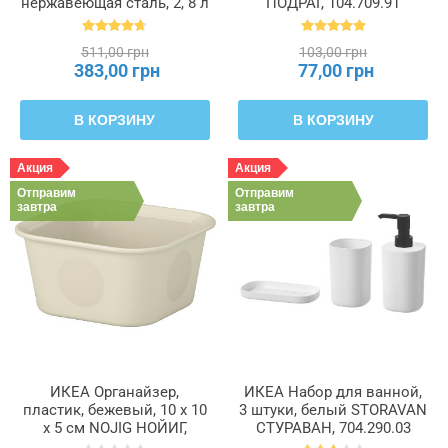
нержавеющая сталь, 2, 8 л
ПОДРАГ, 104.709.91
ANNONS АННОНС,
802.984.74
511,00 грн
103,00 грн
383,00 грн
77,00 грн
В КОРЗИНУ
В КОРЗИНУ
Акция
Акция
Отправим
Отправим
завтра
завтра
ИКЕА Органайзер,
ИКЕА Набор для ванной,
пластик, бежевый, 10 x 10
3 штуки, белый STORAVAN
x 5 см NOJIG НОЙИГ,
СТУРАВАН, 704.290.03
604.770.37