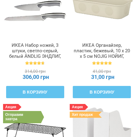
ИКЕА Набор ножей, 3
ИКЕА Органайзер,
штуки, светло-серый,
пластик, бежевый, 10 x 20
белый ÄNDLIG ЭНДЛИГ,
x 5 см NOJIG НОЙИГ,
702.576.24
704.574.87
314,00 грн
41,00 грн
306,00 грн
31,00 грн
В КОРЗИНУ
В КОРЗИНУ
Акция
Акция
Отправим
Хит продаж
завтра