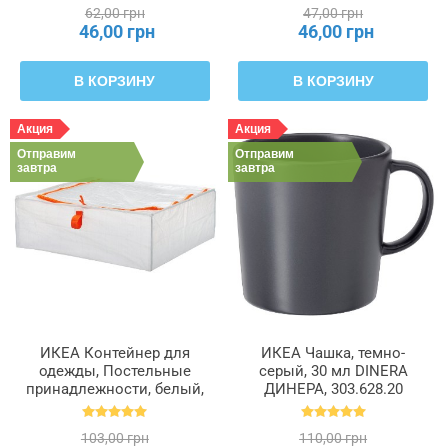
62,00 грн
47,00 грн
46,00 грн
46,00 грн
В КОРЗИНУ
В КОРЗИНУ
Акция
Акция
Отправим
Отправим
завтра
завтра
ИКЕА Контейнер для
ИКЕА Чашка, темно-
одежды, Постельные
серый, 30 мл DINERA
принадлежности, белый,
ДИНЕРА, 303.628.20
55 x 49 x 19 см PÄRKLA
ПЭРКЛА, 503.953.82
103,00 грн
110,00 грн