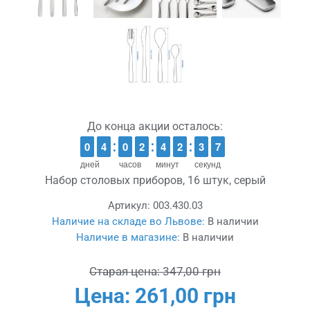
До конца акции осталось:
9
9
0
0
3
3
4
4
9
9
0
0
1
1
2
2
3
3
4
4
1
1
2
2
4
3
3
6
5
6
дней
часов
минут
секунд
Набор столовых приборов, 16 штук, серый
Артикул:
003.430.03
Наличие на складе во Львове:
В наличии
Наличие в магазине:
В наличии
Старая цена:
347,00 грн
Цена:
261,00 грн