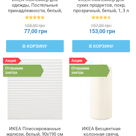
одежды, Постельные
сухих продуктов, покр,
принадлежности, белый,
прозрачный, белый, 1, 3 л
55 x 49 x 19 см PÄRKLA
IKEA 365+, 800.667.23
ПЭРКЛА, 503.953.82
103,00 грн
157,00 грн
77,00 грн
153,00 грн
В КОРЗИНУ
В КОРЗИНУ
Акция
Акция
Отправим
Отправим
завтра
завтра
ИКЕА Плиссированные
ИКЕА Бесцветная
жалюзи, белый, 90x190 см
колонная свеча,