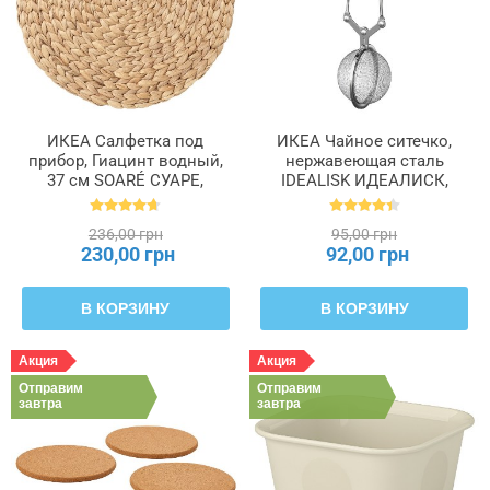
ИКЕА Салфетка под
ИКЕА Чайное ситечко,
прибор, Гиацинт водный,
нержавеющая сталь
37 см SOARÉ СУАРЕ,
IDEALISK ИДЕАЛИСК,
400.825.36
469.568.00
236,00 грн
95,00 грн
230,00 грн
92,00 грн
В КОРЗИНУ
В КОРЗИНУ
Акция
Акция
Отправим
Отправим
завтра
завтра