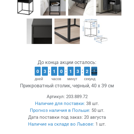
До конца акции осталось:
9
9
0
0
2
2
3
3
1
1
1
1
9
9
0
0
1
1
1
1
2
2
3
3
3
2
2
1
0
0
дней
часов
минут
секунд
Прикроватный столик, черный, 40 x 39 см
Артикул:
203.889.72
Наличие для поставки:
38 шт.
Прогноз наличия в Польше:
50 шт.
Дата поставки под заказ:
20 августа
Наличие на складе во Львове:
1 шт.