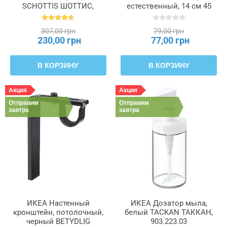
SCHOTTIS ШОТТИС,
естественный, 14 см 45
202.422.82
часов FENOMEN
ФЕНОМЕН, 205.284.11
307,00 грн
79,00 грн
230,00 грн
77,00 грн
В КОРЗИНУ
В КОРЗИНУ
Акция
Акция
Отправим
Отправим
завтра
завтра
ИКЕА Настенный
ИКЕА Дозатор мыла,
кронштейн, потолочный,
белый TACKAN ТАККАН,
черный BETYDLIG
903.223.03