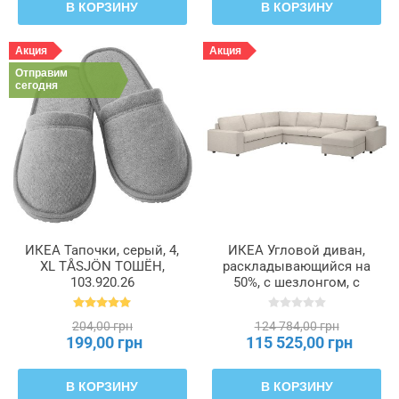
В КОРЗИНУ
В КОРЗИНУ
Акция
Акция
Отправим
сегодня
ИКЕА Тапочки, серый, 4,
ИКЕА Угловой диван,
XL TÅSJÖN ТОШЁН,
раскладывающийся на
103.920.26
50%, с шезлонгом, с
широкими
подлокотниками,
204,00 грн
124 784,00 грн
Бежевый Gunnared VIMLE
199,00 грн
115 525,00 грн
ВИМЛЕ, 395.452.03
В КОРЗИНУ
В КОРЗИНУ