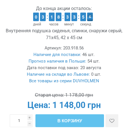
До конца акции осталось:
9
9
0
0
2
2
3
3
1
1
1
1
7
7
8
8
2
2
3
3
4
3
3
0
5
5
6
5
6
дней
часов
минут
секунд
Внутренняя подушка сиденья, спинки, снаружи серый,
71x45, 42 x 45 см
Артикул:
203.918.56
Наличие для поставки:
46 шт.
Прогноз наличия в Польше:
54 шт.
Дата поставки под заказ:
20 августа
Наличие на складе во Львове:
0 шт.
Все товары из серии DUVHOLMEN
Старая цена:
1 178,00 грн
Цена:
1 148,00 грн
i
В КОРЗИНУ
h