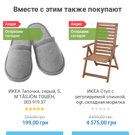
Вместе с этим также покупают
Акция
Акция
Отправим
Отправим
сегодня
сегодня
ИКЕА Тапочки, серый, S,
ИКЕА Стул с
M TÅSJÖN ТОШЁН,
регулируемой спинкой,
003.919.37
ogr, складная морилка
светло-коричневая
NÄMMARÖ, 505.103.01
204,00 грн
4 695,00 грн
199,00 грн
4 575,00 грн