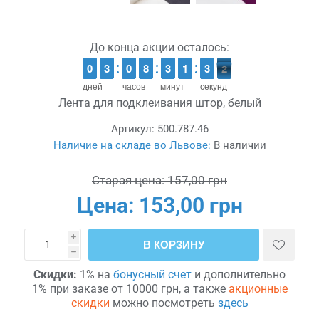
До конца акции осталось:
9
9
0
0
2
2
3
3
9
9
0
0
7
7
8
8
2
2
3
3
1
1
1
1
4
3
3
1
0
0
дней
часов
минут
секунд
Лента для подклеивания штор, белый
Артикул:
500.787.46
Наличие на складе во Львове:
В наличии
Старая цена:
157,00 грн
Цена:
153,00 грн
i
В КОРЗИНУ
h
Скидки:
1% на
бонусный счет
и дополнительно
1% при заказе от 10000 грн, а также
акционные
скидки
можно посмотреть
здесь