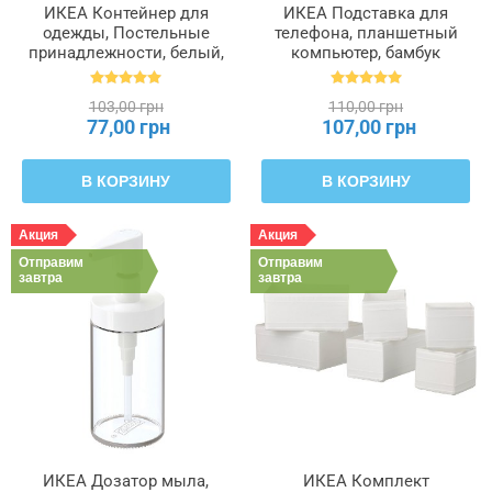
ИКЕА Контейнер для
ИКЕА Подставка для
одежды, Постельные
телефона, планшетный
принадлежности, белый,
компьютер, бамбук
55 x 49 x 19 см PÄRKLA
BERGENES БЕРГЕНЕС,
ПЭРКЛА, 503.953.82
104.579.99
103,00 грн
110,00 грн
77,00 грн
107,00 грн
В КОРЗИНУ
В КОРЗИНУ
Акция
Акция
Отправим
Отправим
завтра
завтра
ИКЕА Дозатор мыла,
ИКЕА Комплект