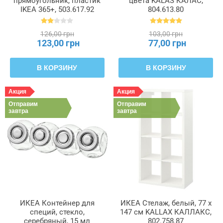
прямоугольник, пластик
цвета KALAS КАЛАС,
IKEA 365+, 503.617.92
804.613.80
126,00 грн
103,00 грн
123,00 грн
77,00 грн
В КОРЗИНУ
В КОРЗИНУ
Акция
Акция
Отправим
Отправим
завтра
завтра
ИКЕА Контейнер для
ИКЕА Стелаж, белый, 77 x
специй, стекло,
147 см KALLAX КАЛЛАКС,
серебряный, 15 мл
802.758.87