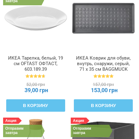
завтра
ИКЕА Тарелка, белый, 19
ИКЕА Коврик для обуви,
см OFTAST ОФТАСТ,
внутрь, снаружи, серый,
603.189.39
71 x 35 см BAGGMUCK
БАГГМУКК, 603.297.11
52,00 грн
157,00 грн
39,00 грн
153,00 грн
В КОРЗИНУ
В КОРЗИНУ
Акция
Акция
Отправим
Отправим
завтра
завтра