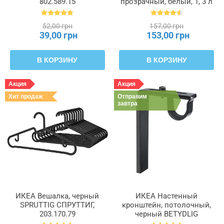
802.589.15
прозрачный, белый, 1, 3 л
IKEA 365+, 800.667.23
52,00 грн
157,00 грн
39,00 грн
153,00 грн
В КОРЗИНУ
В КОРЗИНУ
Акция
Акция
Хит продаж
Отправим
завтра
ИКЕА Вешалка, черный
ИКЕА Настенный
SPRUTTIG СПРУТТИГ,
кронштейн, потолочный,
203.170.79
черный BETYDLIG
БЕТИДЛИГ, 602.172.28