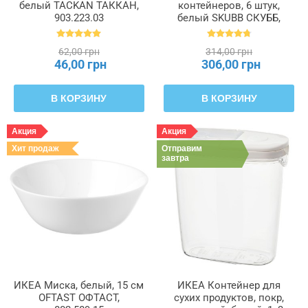
белый TACKAN ТАККАН,
контейнеров, 6 штук,
903.223.03
белый SKUBB СКУББ,
004.285.49
62,00 грн
314,00 грн
46,00 грн
306,00 грн
В КОРЗИНУ
В КОРЗИНУ
Акция
Акция
Хит продаж
Отправим
завтра
ИКЕА Миска, белый, 15 см
ИКЕА Контейнер для
OFTAST ОФТАСТ,
сухих продуктов, покр,