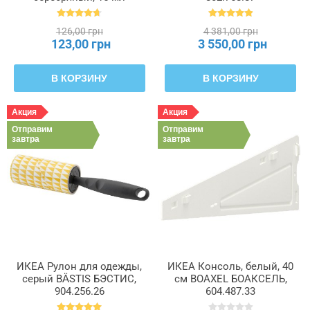
RAJTAN РАЙТАН,
400.647.02
126,00 грн
4 381,00 грн
123,00 грн
3 550,00 грн
В КОРЗИНУ
В КОРЗИНУ
Акция
Акция
Отправим
Отправим
завтра
завтра
ИКЕА Рулон для одежды,
ИКЕА Консоль, белый, 40
серый BÄSTIS БЭСТИС,
см BOAXEL БОАКСЕЛЬ,
904.256.26
604.487.33