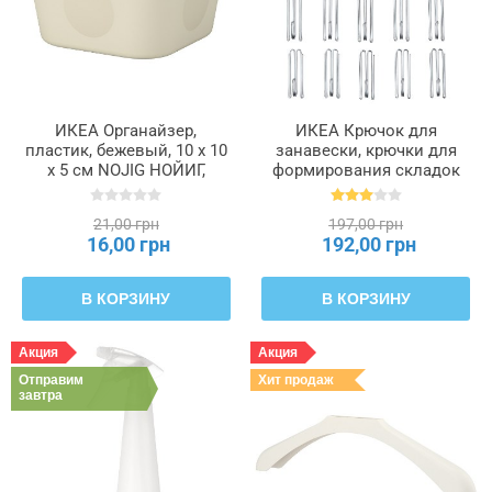
ИКЕА Органайзер,
ИКЕА Крючок для
пластик, бежевый, 10 x 10
занавески, крючки для
x 5 см NOJIG НОЙИГ,
формирования складок
604.770.37
RIKTIG РИКТИГ, 402.122.03
21,00 грн
197,00 грн
16,00 грн
192,00 грн
В КОРЗИНУ
В КОРЗИНУ
Акция
Акция
Отправим
Хит продаж
завтра