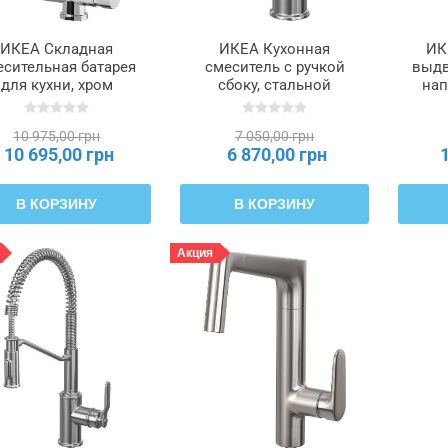
ИКЕА Складная
ИКЕА Кухонная
ИК
есительная батарея
смеситель с ручкой
выдв
для кухни, хром
сбоку, стальной
нап
TTERN, 504.280.71
TAKSJÖN, 806.023.04
SALL
10 975,00 грн
7 050,00 грн
10 695,00 грн
6 870,00 грн
В КОРЗИНУ
В КОРЗИНУ
Акция