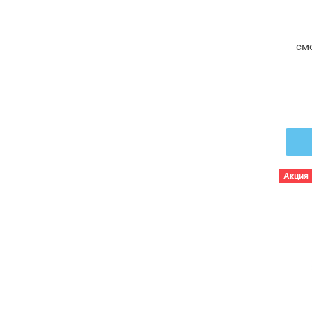
см
JU
Акция