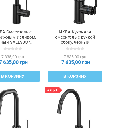
ЕА Смеситель с
ИКЕА Кухонная
ижным изливом,
смеситель с ручкой
рный SALLSJÖN,
сбоку, черный
706.089.38
TAKSJÖN, 506.045.64
7 835,00 грн
7 835,00 грн
7 635,00 грн
7 635,00 грн
В КОРЗИНУ
В КОРЗИНУ
Акция