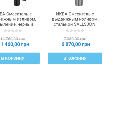
ЕА Смеситель с
ИКЕА Смеситель с
ижным изливом,
выдвижным изливом,
ыление, черный
стальной SALLSJÖN,
SJÖN, 506.020.27
906.089.37
11 760,00 грн
7 050,00 грн
11 460,00 грн
6 870,00 грн
В КОРЗИНУ
В КОРЗИНУ