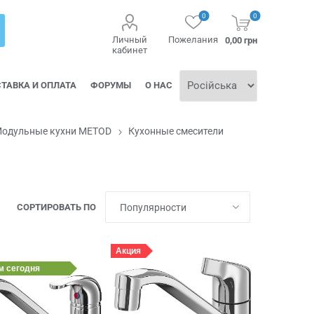
0
0
Личный
Пожелания
0,00 грн
кабинет
ТАВКА И ОПЛАТА
ФОРУМЫ
О НАС
одульные кухни METOD
Кухонные смесители
СОРТИРОВАТЬ ПО
Акция
им
сегодня