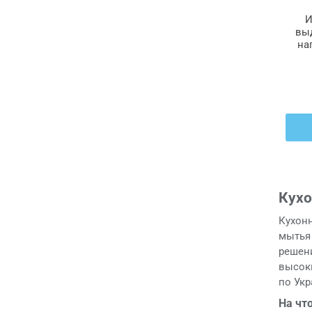
И
вы
на
TA
Кухо
Кухонн
мытья 
решен
высок
по Укр
На чт