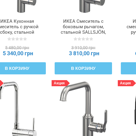
ИКЕА Кухонная
ИКЕА Смеситель с
И
меситель с ручкой
боковым рычагом,
сме
сбоку, стальной
стальной SALLSJÖN,
ру
LLSJÖN, 706.009.04
906.020.25
TAK
5 480,00 грн
3 910,00 грн
5 340,00 грн
3 810,00 грн
В КОРЗИНУ
В КОРЗИНУ
Акция
Акция