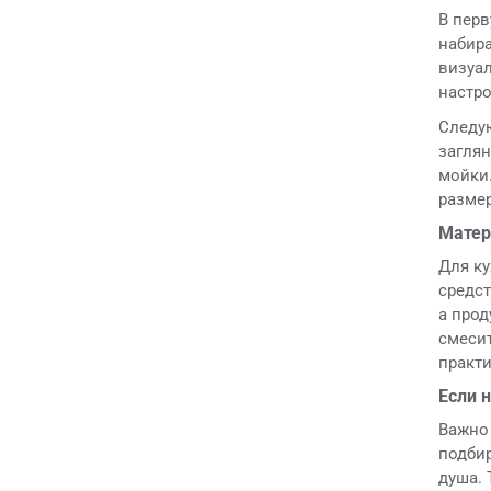
В перв
набира
визуа
настро
Следу
заглян
мойки.
разме
Матер
Для ку
средс
а прод
смесит
практ
Если 
Важно 
подбир
душа.