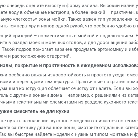
ую очередь оцените высоту и форму излива. Высокий излив у
ете воду в объемные кастрюли, а более низкий – практичен, 
льную «легкость» зоны мойки. Также важен тип управления:
ить температуру и напор одной рукой, что особенно удобно в 
ющий критерий – совместимость с мойкой и подключением. Е
ите в раздел моек и моечных столов, а для дооснащения раб
 Такой подход помогает заранее продумать эргономику и из
рам и расположению отверстий.
иалы, покрытие и практичность в ежедневном использов
хни особенно важны износостойкость и простота ухода: сме
твами и перепадами температуры. Практичные покрытия помо
уманная конструкция облегчает очистку от налета. Если вы х
ель с другими зонами дома – например, с решениями из кате
ичными текстильными элементами из раздела кухонного текс
нужен смеситель не для кухни
не путать назначение: кухонные модели отличаются по геом
аете сантехнику для ванной зоны, смотрите отдельные катег
 Так вы быстрее найдете модели с нужным типом монтажа и 