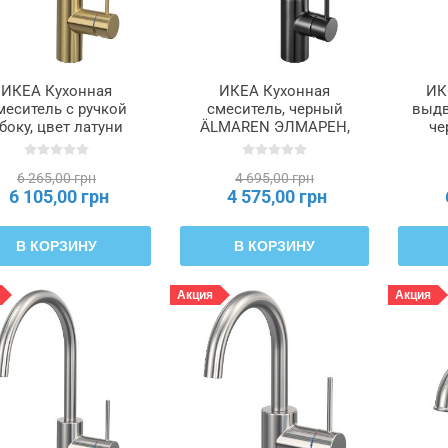
ИКЕА Кухонная
ИКЕА Кухонная
ИК
меситель с ручкой
смеситель, черный
выдв
боку, цвет латуни
ÄLMAREN ЭЛМАРЕН,
че
LLSJÖN, 906.045.57
006.035.00
ЭЛМ
6 265,00 грн
4 695,00 грн
6 105,00 грн
4 575,00 грн
В КОРЗИНУ
В КОРЗИНУ
Акция
Акция