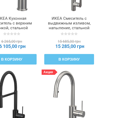
КЕА Кухонная
ИКЕА Смеситель с
ситель с верхним
выдвижным изливом,
чкой, стальной
напыление, стальной
SJÖN, 006.023.03
MAJSJÖN, 506.019.14
6 265,00 грн
15 685,00 грн
6 105,00 грн
15 285,00 грн
В КОРЗИНУ
В КОРЗИНУ
Акция