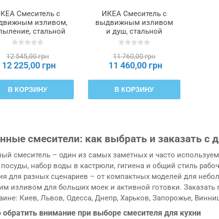
КЕА Смеситель с
ИКЕА Смеситель с
движным изливом,
выдвижным изливом
пыление, стальной
и душ, стальной
KSJÖN, 506.023.05
MAJSJÖN, 706.019.13
12 545,00 грн
11 760,00 грн
12 225,00 грн
11 460,00 грн
В КОРЗИНУ
В КОРЗИНУ
нные смесители: как выбрать и заказать с 
ый смеситель – один из самых заметных и часто используемы
посуды, набор воды в кастрюли, гигиена и общий стиль рабо
ия для разных сценариев – от компактных моделей для небо
им изливом для больших моек и активной готовки. Заказать
аине: Киев, Львов, Одесса, Днепр, Харьков, Запорожье, Винниц
о обратить внимание при выборе смесителя для кухни