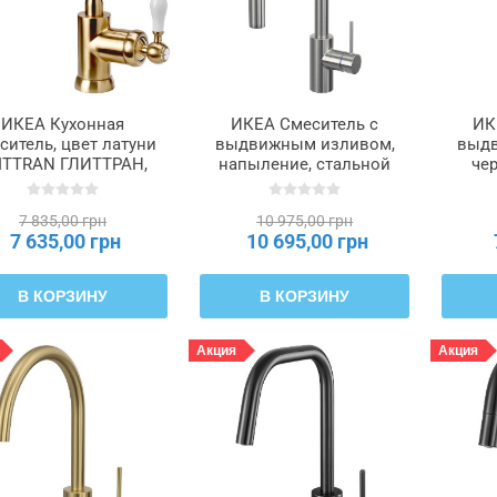
ИКЕА Кухонная
ИКЕА Смеситель с
ИК
ситель, цвет латуни
выдвижным изливом,
выдв
ITTRAN ГЛИТТРАН,
напыление, стальной
че
104.685.11
SALLSJÖN, 506.045.59
7 835,00 грн
10 975,00 грн
7 635,00 грн
10 695,00 грн
В КОРЗИНУ
В КОРЗИНУ
Акция
Акция