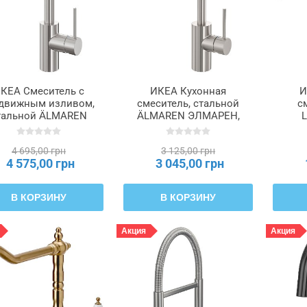
КЕА Смеситель с
ИКЕА Кухонная
И
движным изливом,
смеситель, стальной
с
тальной ÄLMAREN
ÄLMAREN ЭЛМАРЕН,
МАРЕН, 803.416.46
004.551.61
4 695,00 грн
3 125,00 грн
4 575,00 грн
3 045,00 грн
В КОРЗИНУ
В КОРЗИНУ
Акция
Акция