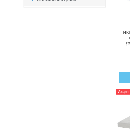
ИК
г
ÅG
Акция