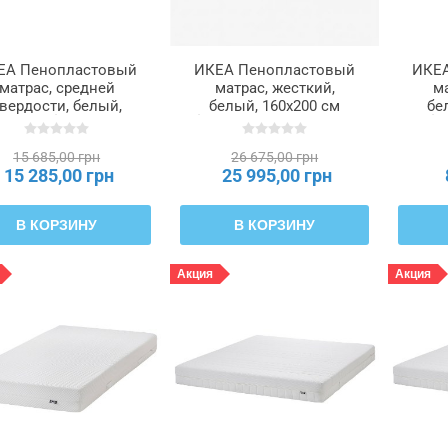
ЕА Пенопластовый
ИКЕА Пенопластовый
ИКЕА
матрас, средней
матрас, жесткий,
ма
вердости, белый,
белый, 160x200 см
бе
x200 см ÅKREHAMN,
ÅKREHAMN, 604.816.47
ÅF
404.816.72
15 685,00 грн
26 675,00 грн
15 285,00 грн
25 995,00 грн
В КОРЗИНУ
В КОРЗИНУ
Акция
Акция