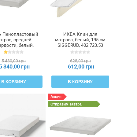
 Пенопластовый
ИКЕА Клин для
атрас, средней
матраса, белый, 195 см
ердости, белый,
SIGGERUD, 402.723.53
x200 см ÅFJÄLL,
405.686.46
5 480,00 грн
628,00 грн
5 340,00 грн
612,00 грн
В КОРЗИНУ
В КОРЗИНУ
Акция
Отправим
завтра