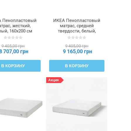
 Пенопластовый
ИКЕА Пенопластовый
трас, жесткий,
матрас, средней
лый, 160x200 см
твердости, белый,
JÄLL, 505.699.52
160x200 см ÅFJÄLL,
305.699.53
9 405,00 грн
9 405,00 грн
8 707,00 грн
9 165,00 грн
В КОРЗИНУ
В КОРЗИНУ
Акция