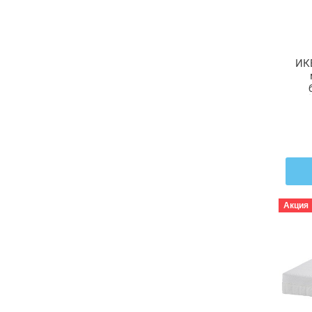
ИК
Å
Акция