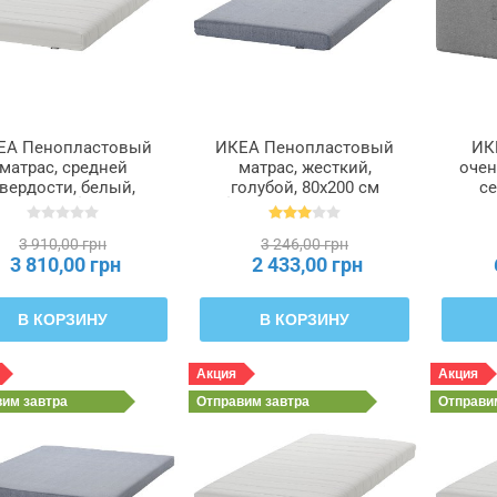
ЕА Пенопластовый
ИКЕА Пенопластовый
ИК
матрас, средней
матрас, жесткий,
очен
вердости, белый,
голубой, 80x200 см
се
80x200 см ÅFJÄLL,
ÅGOTNES, 104.808.53
VIT
305.686.42
3 910,00 грн
3 246,00 грн
3 810,00 грн
2 433,00 грн
В КОРЗИНУ
В КОРЗИНУ
Акция
Акция
вим
завтра
Отправим
завтра
Отправ