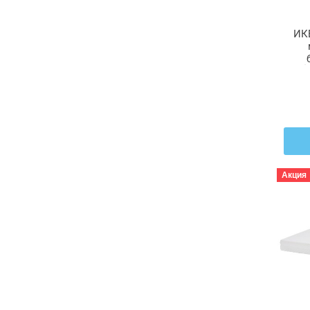
ИК
Å
Акция