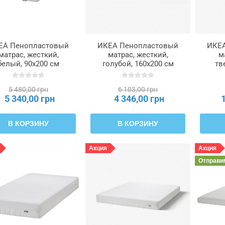
ЕА Пенопластовый
ИКЕА Пенопластовый
ИКЕА
матрас, жесткий,
матрас, жесткий,
м
белый, 90x200 см
голубой, 160x200 см
тв
FJÄLL, 005.686.34
ÅGOTNES, 104.808.48
90
5 480,00 грн
6 103,00 грн
5 340,00 грн
4 346,00 грн
В КОРЗИНУ
В КОРЗИНУ
Акция
Акция
Отправ