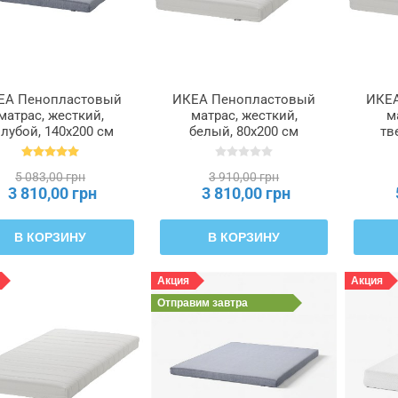
ЕА Пенопластовый
ИКЕА Пенопластовый
ИКЕА
матрас, жесткий,
матрас, жесткий,
м
олубой, 140x200 см
белый, 80x200 см
тв
OTNES, 204.808.43
ÅFJÄLL, 805.686.30
90
5 083,00 грн
3 910,00 грн
3 810,00 грн
3 810,00 грн
В КОРЗИНУ
В КОРЗИНУ
Акция
Акция
Отправим
завтра