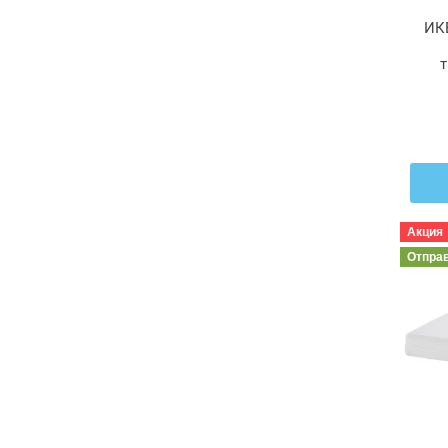
ИК
т
1
Акция
Отпра