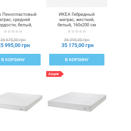
 Пенопластовый
ИКЕА Гибридный
атрас, средней
матрас, жесткий,
ердости, белый,
белый, 160x200 см
200 см ÅKREHAMN,
ÅNNELAND, 204.817.10
604.816.52
26 675,00 грн
36 095,00 грн
25 995,00 грн
35 175,00 грн
В КОРЗИНУ
В КОРЗИНУ
Акция