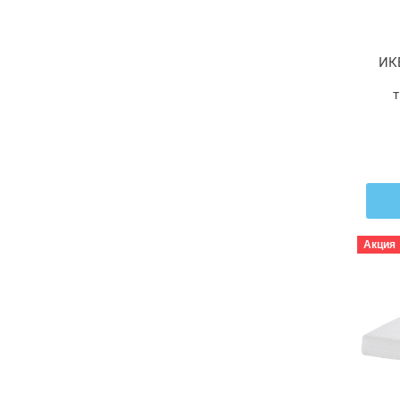
ИК
т
90
Акция