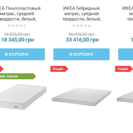
ЕА Пенопластовый
ИКЕА Гибридный
ИКЕА
матрас, средней
матрас, средней
м
вердости, белый,
твердости, белый,
тв
60x200 см ÅBYGDA,
160x200 см ÅNNELAND,
140
704.814.73
104.817.15
18 825,00 грн
36 095,00 грн
18 345,00 грн
33 416,00 грн
В КОРЗИНУ
В КОРЗИНУ
Акция
Акция
вим
завтра