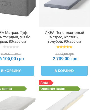
ЕА Матрас, Пуф,
ИКЕА Пенопластовый
ь твердый, Vissle
матрас, жесткий,
рый, 80x200 см
голубой, 90x200 см
HÄLL, 105.654.18
ÅGOTNES, 004.808.58
6 265,00 грн
3 654,00 грн
6 105,00 грн
2 739,00 грн
В КОРЗИНУ
В КОРЗИНУ
Акция
им
завтра
Отправим
завтра