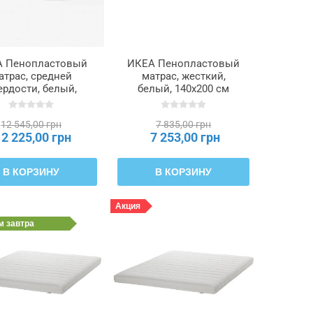
 Пенопластовый
ИКЕА Пенопластовый
атрас, средней
матрас, жесткий,
ердости, белый,
белый, 140x200 см
x200 см ÅBYGDA,
ÅFJÄLL, 105.686.38
504.814.93
12 545,00 грн
7 835,00 грн
12 225,00 грн
7 253,00 грн
В КОРЗИНУ
В КОРЗИНУ
Акция
им
завтра