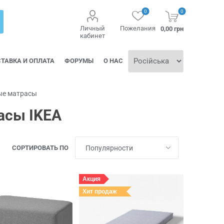
0
0
Личный
Пожелания
0,00 грн
кабинет
ТАВКА И ОПЛАТА
ФОРУМЫ
О НАС
ые матрасы
асы IKEA
СОРТИРОВАТЬ ПО
Акция
Хит продаж