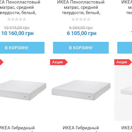
ЕА Пенопластовый
ИКЕА Пенопластовый
ИКЕА
матрас, средней
матрас, средней
м
вердости, белый,
твердости, белый,
тв
0x200 см ÅBYGDA,
120x200 см ÅFJÄLL,
140
104.814.85
305.699.48
10 975,00 грн
6 265,00 грн
10 160,00 грн
6 105,00 грн
В КОРЗИНУ
В КОРЗИНУ
Акция
Акция
ИКЕА Гибридный
ИКЕА Гибридный
ИКЕА