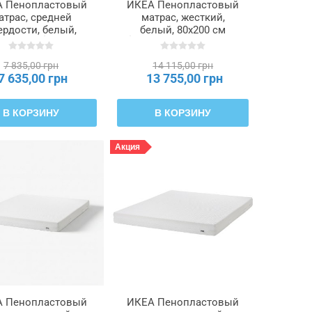
 Пенопластовый
ИКЕА Пенопластовый
атрас, средней
матрас, жесткий,
ердости, белый,
белый, 80x200 см
x200 см ÅFJÄLL,
ÅKREHAMN, 104.816.59
605.686.50
7 835,00 грн
14 115,00 грн
7 635,00 грн
13 755,00 грн
В КОРЗИНУ
В КОРЗИНУ
Акция
 Пенопластовый
ИКЕА Пенопластовый