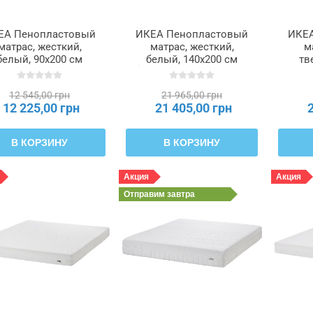
ЕА Пенопластовый
ИКЕА Пенопластовый
ИКЕА
матрас, жесткий,
матрас, жесткий,
м
белый, 90x200 см
белый, 140x200 см
тв
BYGDA, 504.814.88
ÅKREHAMN, 104.816.40
160x
12 545,00 грн
21 965,00 грн
12 225,00 грн
21 405,00 грн
В КОРЗИНУ
В КОРЗИНУ
Акция
Акция
Отправим
завтра