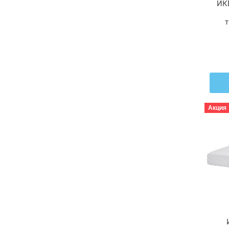
ИК
т
8
Акция