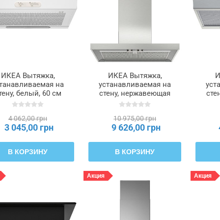
ИКЕА Вытяжка,
ИКЕА Вытяжка,
И
танавливаемая на
устанавливаемая на
уст
тену, белый, 60 см
стену, нержавеющая
сте
LAGAN ЛАГАН,
сталь, 60 см
ста
504.013.83
MATÄLSKARE
ЛА
4 062,00 грн
10 975,00 грн
МАТЭЛСКАРЕ,
3 045,00 грн
9 626,00 грн
903.688.00
В КОРЗИНУ
В КОРЗИНУ
Акция
Акция