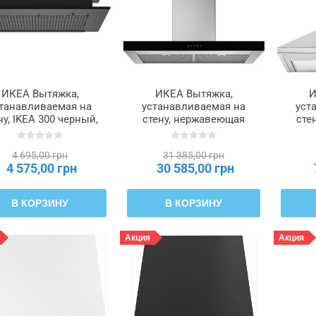
ИКЕА Вытяжка,
ИКЕА Вытяжка,
И
танавливаемая на
устанавливаемая на
уст
ну, IKEA 300 черный,
стену, нержавеющая
сте
52 см VIGGBO,
сталь, стекло, 90 см
стал
405.931.32
KULINARISK
РЮТ
4 695,00 грн
31 385,00 грн
КУЛИНАРИСК,
4 575,00 грн
30 585,00 грн
303.831.44
В КОРЗИНУ
В КОРЗИНУ
Акция
Акция