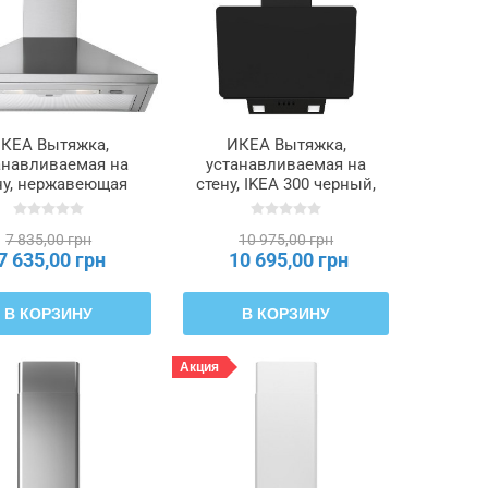
КЕА Вытяжка,
ИКЕА Вытяжка,
анавливаемая на
устанавливаемая на
ну, нержавеющая
стену, IKEA 300 черный,
ь, 60 см RYTMISK
55 см STACKBO,
МИСК, 803.889.69
706.023.71
7 835,00 грн
10 975,00 грн
7 635,00 грн
10 695,00 грн
В КОРЗИНУ
В КОРЗИНУ
Акция