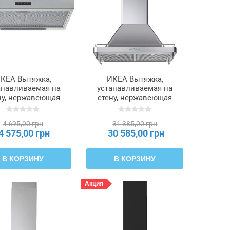
КЕА Вытяжка,
ИКЕА Вытяжка,
анавливаемая на
устанавливаемая на
ну, нержавеющая
стену, нержавеющая
ль, 60 см LAGAN
сталь, 80 см FÖLJANDE
ГАН, 203.889.67
ФОЛЬЙЭНДЕ,
4 695,00 грн
31 385,00 грн
205.217.06
4 575,00 грн
30 585,00 грн
В КОРЗИНУ
В КОРЗИНУ
Акция