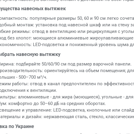
ущества навесных вытяжек
омпактность: популярные размеры 50, 60 и 90 см легко сочет
добный монтаж: установка под навесной шкаф или на стену 
ибкие режимы: отвод в вентиляцию или рециркуляция с угол
ход без хлопот: моющиеся алюминиевые жироулавливающие
кономичность: LED-подсветка и пониженный уровень шума д
ыбрать навесную вытяжку
ирина: подбирайте 50/60/90 см под размер варочной панели.
роизводительность: ориентируйтесь на объем помещения; для 
ольших - 500–700 м³/ч.
ежим работы: отвод в канал предпочтителен по эффективности
одключения к вентиляции.
ильтры: алюминиевые - для жира (моющиеся), угольные - для
ум: комфортно до 50–60 дБ на средних оборотах.
свещение и управление: LED-подсветка, кнопочные или слайд
атериалы и дизайн: нержавеющая сталь, стекло, классически
вка по Украине