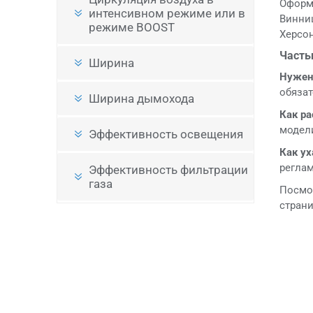
Оформл
интенсивном режиме или в
Винниц
режиме BOOST
Херсон
Часты
Ширина
Нужен
обязат
Ширина дымохода
Как ра
модел
Эффективность освещения
Как у
реглам
Эффективность фильтрации
газа
Посмот
стран