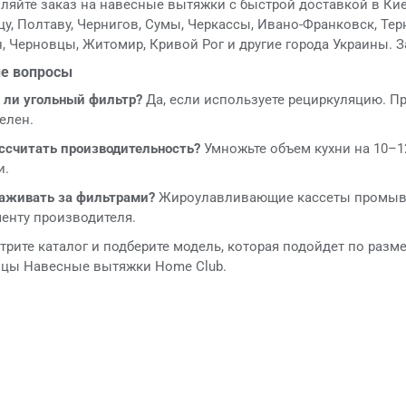
яйте заказ на навесные вытяжки с быстрой доставкой в Киев
у, Полтаву, Чернигов, Сумы, Черкассы, Ивано-Франковск, Тер
, Черновцы, Житомир, Кривой Рог и другие города Украины. З
е вопросы
 ли угольный фильтр?
Да, если используете рециркуляцию. П
елен.
ссчитать производительность?
Умножьте объем кухни на 10–12
и.
хаживать за фильтрами?
Жироулавливающие кассеты промывай
енту производителя.
рите каталог и подберите модель, которая подойдет по разме
ицы Навесные вытяжки Home Club.