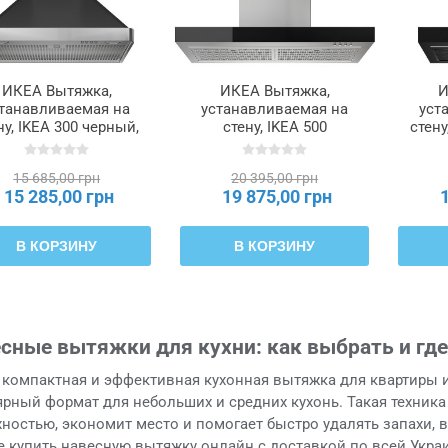
ИКЕА Вытяжка,
ИКЕА Вытяжка,
И
танавливаемая на
устанавливаемая на
уст
ну, IKEA 300 черный,
стену, IKEA 500
стену
60 см NILSBYN,
стальной, 80 см
106.023.69
RÄFSEBO, 306.092.23
15 685,00 грн
20 395,00 грн
15 285,00 грн
19 875,00 грн
В КОРЗИНУ
В КОРЗИНУ
сные вытяжки для кухни: как выбрать и где
 компактная и эффективная кухонная вытяжка для квартиры 
рный формат для небольших и средних кухонь. Такая техника
ностью, экономит место и помогает быстро удалять запахи, в
 купить навесную вытяжку онлайн с доставкой по всей Укра