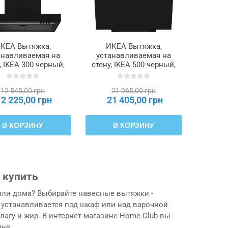
КЕА Вытяжка,
ИКЕА Вытяжка,
анавливаемая на
устанавливаемая на
, IKEA 300 черный,
стену, IKEA 500 черный,
60 см RULLBO,
70 см KNUVEBO,
106.092.24
706.156.32
12 545,00 грн
21 965,00 грн
12 225,00 грн
21 405,00 грн
В КОРЗИНУ
В КОРЗИНУ
 купить
или дома? Выбирайте навесные вытяжки -
 устанавливается под шкаф или над варочной
лагу и жир. В интернет-магазине Home Club вы
ине.