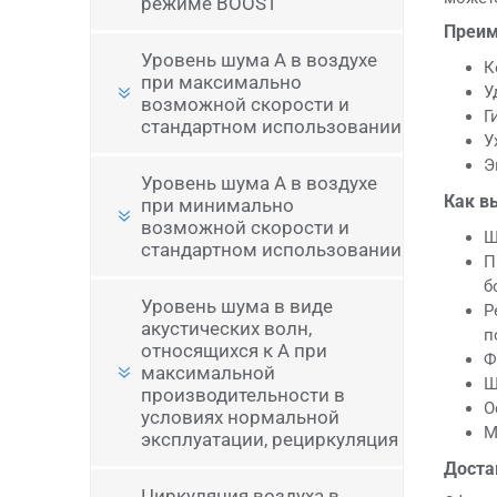
режиме BOOST
Преим
Уровень шума A в воздухе
К
при максимально
У
возможной скорости и
Г
стандартном использовании
У
Э
Уровень шума A в воздухе
Как в
при минимально
возможной скорости и
Ш
стандартном использовании
П
б
Уровень шума в виде
Р
акустических волн,
п
относящихся к A при
Ф
максимальной
Ш
производительности в
О
условиях нормальной
М
эксплуатации, рециркуляция
Доста
Циркуляция воздуха в