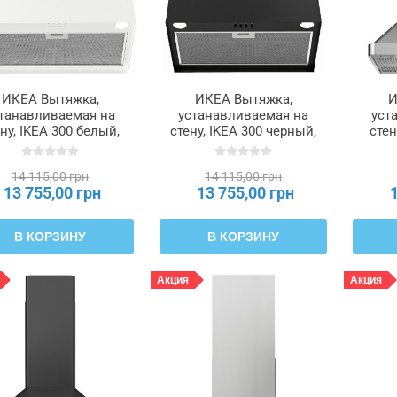
ИКЕА Вытяжка,
ИКЕА Вытяжка,
И
танавливаемая на
устанавливаемая на
уст
ну, IKEA 300 белый,
стену, IKEA 300 черный,
стен
56 см FIVELSBO,
56 см FIVELSBO,
6
506.092.22
806.203.22
14 115,00 грн
14 115,00 грн
13 755,00 грн
13 755,00 грн
В КОРЗИНУ
В КОРЗИНУ
Акция
Акция