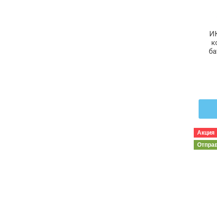
И
к
ба
см 
Акция
Отпра