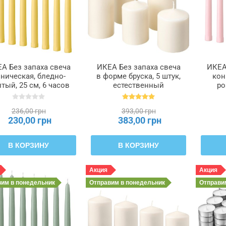
А Без запаха свеча
ИКЕА Без запаха свеча
ИКЕА
ническая, бледно-
в форме бруска, 5 штук,
кон
тый, 25 см, 6 часов
естественный
ро
LOKHET КЛОКХЕТ,
FENOMEN ФЕНОМЕН,
ч
506.126.96
803.779.37
КЛО
236,00 грн
393,00 грн
230,00 грн
383,00 грн
В КОРЗИНУ
В КОРЗИНУ
Акция
Акция
вим
в понедельник
Отправим
в понедельник
Отправ