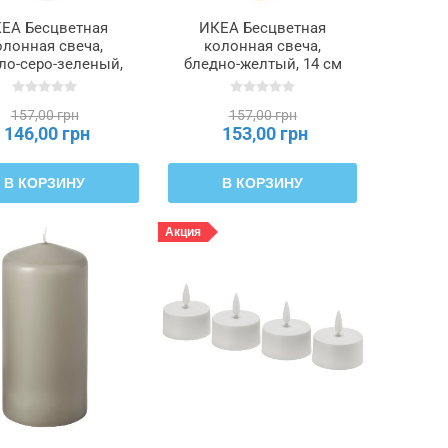
ЕА Бесцветная
ИКЕА Бесцветная
олонная свеча,
колонная свеча,
ло-серо-зеленый,
бледно-желтый, 14 см
4 см 40 часов
40 часов DAGLIGEN
LIGEN ДАГЛИГЕН,
ДАГЛИГЕН, 606.126.72
157,00 грн
157,00 грн
406.126.73
146,00 грн
153,00 грн
В КОРЗИНУ
В КОРЗИНУ
Акция