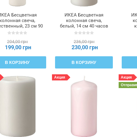
ИКЕА Бесцветная
ИКЕА Бесцветная
ИК
колонная свеча,
колонная свеча,
к
ественный, 23 см 90
белый, 14 см 40 часов
к
часов FENOMEN
JUBLA ДЖУБЛ,
FEN
НОМЕН, 305.284.15
805.571.46
204,00 грн
236,00 грн
199,00 грн
230,00 грн
В КОРЗИНУ
В КОРЗИНУ
Акция
Акция
Отправ