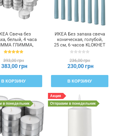
КЕА Свеча без
ИКЕА Без запаха свеча
ха, белый, 4 часа
коническая, голубой,
IMMA ГЛИММА,
25 см, 6 часов KLOKHET
500.979.95
КЛОКХЕТ, 506.127.00
393,00 грн
236,00 грн
383,00 грн
230,00 грн
В КОРЗИНУ
В КОРЗИНУ
Акция
им
в понедельник
Отправим
в понедельник