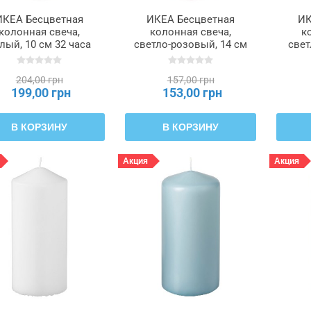
ИКЕА Бесцветная
ИКЕА Бесцветная
ИК
колонная свеча,
колонная свеча,
к
лый, 10 см 32 часа
светло-розовый, 14 см
свет
JUBLA ДЖУБЛ,
40 часов DAGLIGEN
1
105.570.98
ДАГЛИГЕН, 806.126.71
DAG
204,00 грн
157,00 грн
199,00 грн
153,00 грн
В КОРЗИНУ
В КОРЗИНУ
Акция
Акция