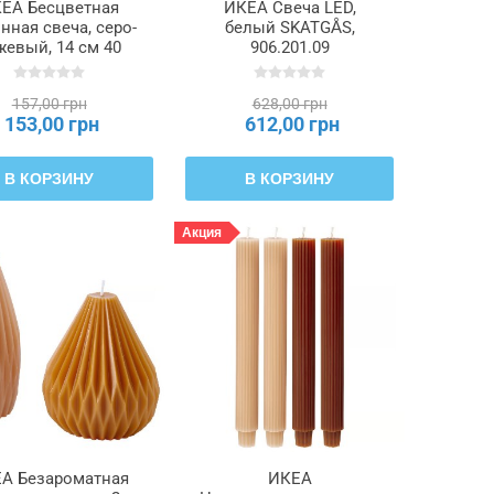
ЕА Бесцветная
ИКЕА Свеча LED,
нная свеча, серо-
белый SKATGÅS,
жевый, 14 см 40
906.201.09
асов DAGLIGEN
ИГЕН, 206.126.74
157,00 грн
628,00 грн
153,00 грн
612,00 грн
В КОРЗИНУ
В КОРЗИНУ
Акция
А Безароматная
ИКЕА