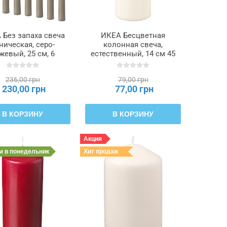
 Без запаха свеча
ИКЕА Бесцветная
ническая, серо-
колонная свеча,
жевый, 25 см, 6
естественный, 14 см 45
асов KLOKHET
часов FENOMEN
КХЕТ, 906.126.99
ФЕНОМЕН, 205.284.11
236,00 грн
79,00 грн
230,00 грн
77,00 грн
В КОРЗИНУ
В КОРЗИНУ
Акция
им
в понедельник
Хит продаж