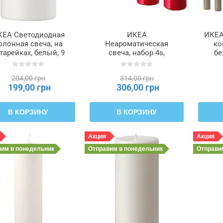
КЕА Светодиодная
ИКЕА
ИКЕА
олонная свеча, на
Неароматическая
ко
тарейках, белый, 9
свеча, набор 4s,
бе
SMÅLOM, 506.115.93
красный FENOMEN
ч
ФЕНОМЕН, 305.771.61
КЛО
204,00 грн
314,00 грн
199,00 грн
306,00 грн
В КОРЗИНУ
В КОРЗИНУ
Акция
Акция
вим
в понедельник
Отправим
в понедельник
Отправ