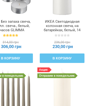
Без запаха свеча,
ИКЕА Светодиодная
лл. свеча., белый,
колонная свеча, на
 часов GLIMMA
батарейках, белый, 14
ММА, 901.083.60
см SMÅLOM, 906.197.85
314,00 грн
236,00 грн
306,00 грн
230,00 грн
В КОРЗИНУ
В КОРЗИНУ
Акция
им
в понедельник
Отправим
в понедельник