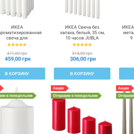
ИКЕА
ИКЕА Свеча без
ИКЕА 
ароматизированная
запаха, белый, 35 см,
мета
свеча для
10 часов JUBLA
9
свечника, белый, 19
ДЖУБЛ, 401.544.01
ГЛИ
см 6 часов JUBLA
471,00 грн
314,00 грн
ЖУБЛ, 601.919.16
459,00 грн
306,00 грн
В КОРЗИНУ
В КОРЗИНУ
Акция
Акция
вим
в понедельник
Отправим
в понедельник
Отправ