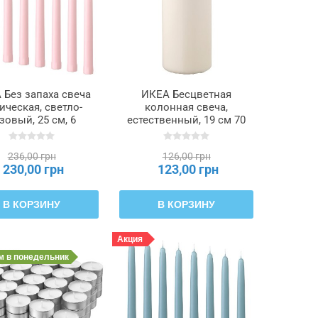
 Без запаха свеча
ИКЕА Бесцветная
ическая, светло-
колонная свеча,
зовый, 25 см, 6
естественный, 19 см 70
асов KLOKHET
часов FENOMEN
КХЕТ, 106.126.98
ФЕНОМЕН, 805.284.13
236,00 грн
126,00 грн
230,00 грн
123,00 грн
В КОРЗИНУ
В КОРЗИНУ
Акция
им
в понедельник