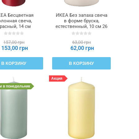
ЕА Бесцветная
ИКЕА Без запаха свеча
олонная свеча,
в форме бруска,
расный, 14 см
естественный, 10 см 26
OMEN ФЕНОМЕН,
часов LÄTTNAD
205.995.02
ЛЭТТНАД, 703.384.56
157,00 грн
63,00 грн
153,00 грн
62,00 грн
В КОРЗИНУ
В КОРЗИНУ
Акция
им
в понедельник