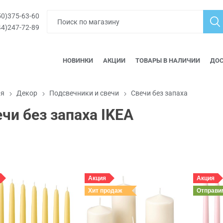
0)375-63-60
4)247-72-89
НОВИНКИ
АКЦИИ
ТОВАРЫ В НАЛИЧИИ
ДОС
ая
Декор
Подсвечники и свечи
Свечи без запаха
чи без запаха IKEA
Акция
Акция
Хит продаж
Отправ