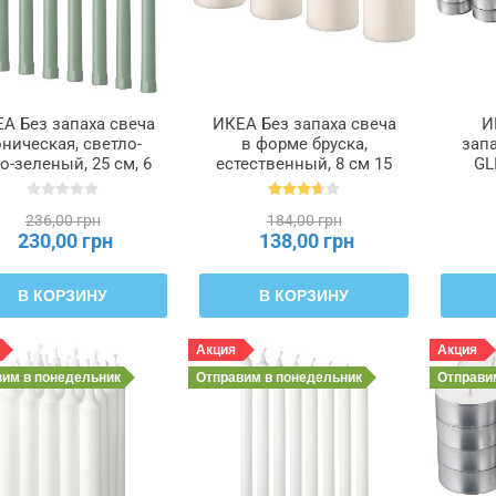
А Без запаха свеча
ИКЕА Без запаха свеча
И
оническая, светло-
в форме бруска,
запа
о-зеленый, 25 см, 6
естественный, 8 см 15
GL
часов KLOKHET
часов HEMSJÖ ХЕМШЁ,
ОКХЕТ, 306.126.97
701.242.62
236,00 грн
184,00 грн
230,00 грн
138,00 грн
В КОРЗИНУ
В КОРЗИНУ
Акция
Акция
вим
в понедельник
Отправим
в понедельник
Отправ