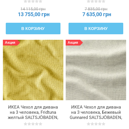
SALTSJÖBADEN,
SALTSJÖBADEN,
106.170.16
606.169.72
14 115,00 грн
7 835,00 грн
13 755,00 грн
7 635,00 грн
В КОРЗИНУ
В КОРЗИНУ
Акция
Акция
ИКЕА Чехол для дивана
ИКЕА Чехол для дивана
на 3 человека, Fridtuna
на 3 человека, Бежевый
желтый SALTSJÖBADEN,
Gunnared SALTSJÖBADEN,
206.170.49
006.171.11