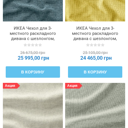
ИКЕА Чехол для 3-
ИКЕА Чехол для 3-
местного раскладного
местного раскладного
дивана с шезлонгом,
дивана с шезлонгом,
Fridtuna темно-серо-синий
Fridtuna желтый
SALTSJÖBADEN,
SALTSJÖBADEN,
26 675,00 грн
25 105,00 грн
506.170.24
306.170.58
25 995,00 грн
24 465,00 грн
В КОРЗИНУ
В КОРЗИНУ
Акция
Акция