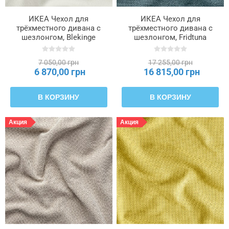
ИКЕА Чехол для
ИКЕА Чехол для
трёхместного дивана с
трёхместного дивана с
шезлонгом, Blekinge
шезлонгом, Fridtuna
белый SALTSJÖBADEN,
темно-серо-синий
206.076.01
SALTSJÖBADEN,
7 050,00 грн
17 255,00 грн
606.170.28
6 870,00 грн
16 815,00 грн
В КОРЗИНУ
В КОРЗИНУ
Акция
Акция