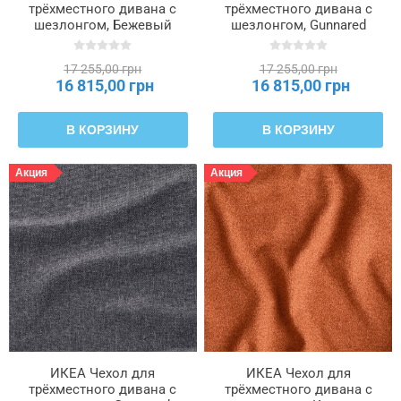
трёхместного дивана с
трёхместного дивана с
шезлонгом, Бежевый
шезлонгом, Gunnared
Gunnared SALTSJÖBADEN,
светло-зеленый цвет
006.171.25
SALTSJÖBADEN,
17 255,00 грн
17 255,00 грн
506.183.54
16 815,00 грн
16 815,00 грн
В КОРЗИНУ
В КОРЗИНУ
Акция
Акция
ИКЕА Чехол для
ИКЕА Чехол для
трёхместного дивана с
трёхместного дивана с