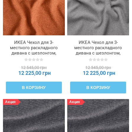
ИКЕА Чехол для 3-
ИКЕА Чехол для 3-
местного раскладного
местного раскладного
дивана с шезлонгом,
дивана с шезлонгом,
Красно-коричневый
Тонер, серый
тонер SALTSJÖBADEN,
SALTSJÖBADEN,
12 545,00 грн
12 545,00 грн
006.076.21
806.076.17
12 225,00 грн
12 225,00 грн
В КОРЗИНУ
В КОРЗИНУ
Акция
Акция