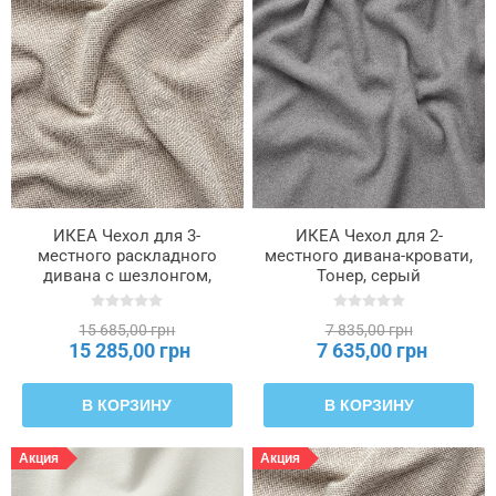
ИКЕА Чехол для 3-
ИКЕА Чехол для 2-
местного раскладного
местного дивана-кровати,
дивана с шезлонгом,
Тонер, серый
Fridtuna светло-бежевый
SALTSJÖBADEN,
SALTSJÖBADEN,
306.075.92
15 685,00 грн
7 835,00 грн
306.169.78
15 285,00 грн
7 635,00 грн
В КОРЗИНУ
В КОРЗИНУ
Акция
Акция