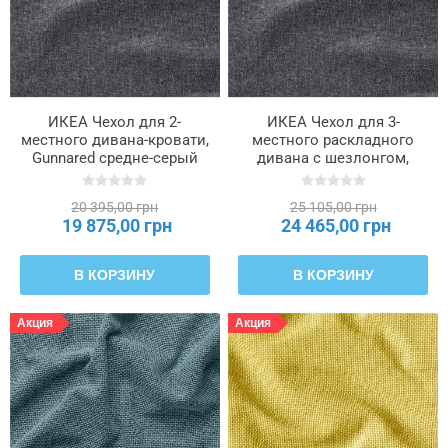
ИКЕА Чехол для 2-
ИКЕА Чехол для 3-
местного дивана-кровати,
местного раскладного
Gunnared средне-серый
дивана с шезлонгом,
цвет SALTSJÖBADEN,
Gunnared средне-серый
106.171.77
цвет SALTSJÖBADEN,
20 395,00 грн
25 105,00 грн
006.171.68
19 875,00 грн
24 465,00 грн
В КОРЗИНУ
В КОРЗИНУ
Акция
Акция