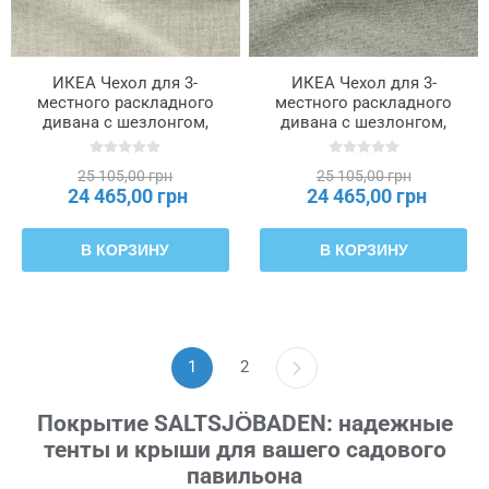
ИКЕА Чехол для 3-
ИКЕА Чехол для 3-
местного раскладного
местного раскладного
дивана с шезлонгом,
дивана с шезлонгом,
Бежевый Gunnared
Gunnared светло-зеленый
SALTSJÖBADEN,
цвет SALTSJÖBADEN,
25 105,00 грн
25 105,00 грн
906.171.21
306.183.50
24 465,00 грн
24 465,00 грн
В КОРЗИНУ
В КОРЗИНУ
1
2
Покрытие SALTSJÖBADEN: надежные
тенты и крыши для вашего садового
павильона