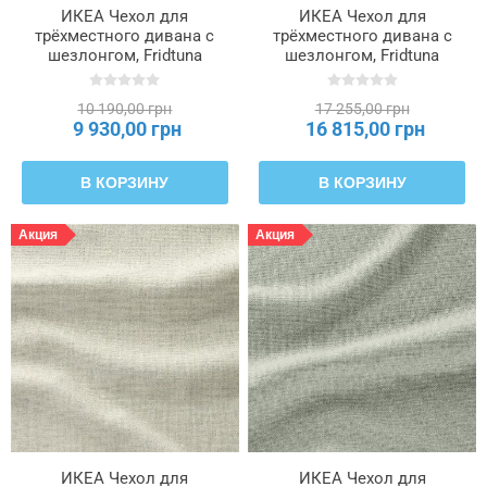
ИКЕА Чехол для
ИКЕА Чехол для
трёхместного дивана с
трёхместного дивана с
шезлонгом, Fridtuna
шезлонгом, Fridtuna
светло-бежевый
желтый SALTSJÖBADEN,
SALTSJÖBADEN,
506.170.62
10 190,00 грн
17 255,00 грн
506.169.82
9 930,00 грн
16 815,00 грн
В КОРЗИНУ
В КОРЗИНУ
Акция
Акция
ИКЕА Чехол для
ИКЕА Чехол для