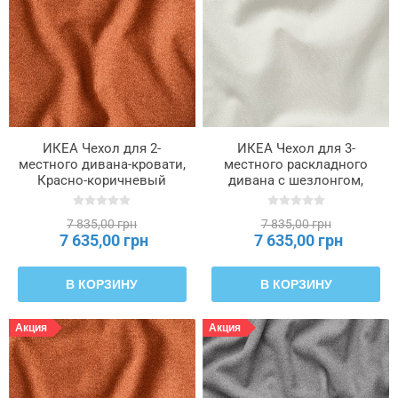
ИКЕА Чехол для 2-
ИКЕА Чехол для 3-
местного дивана-кровати,
местного раскладного
Красно-коричневый
дивана с шезлонгом,
тонер SALTSJÖBADEN,
Blekinge белый
206.075.97
SALTSJÖBADEN,
7 835,00 грн
7 835,00 грн
706.076.13
7 635,00 грн
7 635,00 грн
В КОРЗИНУ
В КОРЗИНУ
Акция
Акция