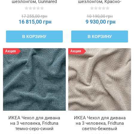
шезлонгом, Gunnared
шезлонгом, Красно-
средне-серый цвет
коричневый тонер
SALTSJÖBADEN,
SALTSJÖBADEN,
17 255,00 грн
10 190,00 грн
206.171.72
506.076.09
16 815,00 грн
9 930,00 грн
В КОРЗИНУ
В КОРЗИНУ
Акция
Акция
ИКЕА Чехол для дивана
ИКЕА Чехол для дивана
на 3 человека, Fridtuna
на 3 человека, Fridtuna
темно-серо-синий
светло-бежевый