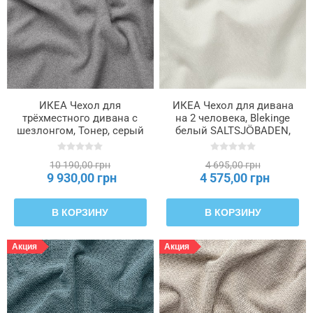
ИКЕА Чехол для
ИКЕА Чехол для дивана
трёхместного дивана с
на 2 человека, Blekinge
шезлонгом, Тонер, серый
белый SALTSJÖBADEN,
SALTSJÖBADEN,
106.076.25
306.076.05
10 190,00 грн
4 695,00 грн
9 930,00 грн
4 575,00 грн
В КОРЗИНУ
В КОРЗИНУ
Акция
Акция