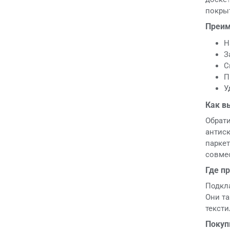
покрыт
Преим
Н
З
С
П
У
Как в
Обрати
антиск
паркет
совме
Где п
Подкла
Они та
текст
Покуп