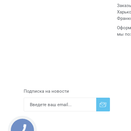
Заказы
Харько
Франко
Оформл
мы поз
Подписка на новости
Подписаться
Отказаться от
прописки
КНОПКА