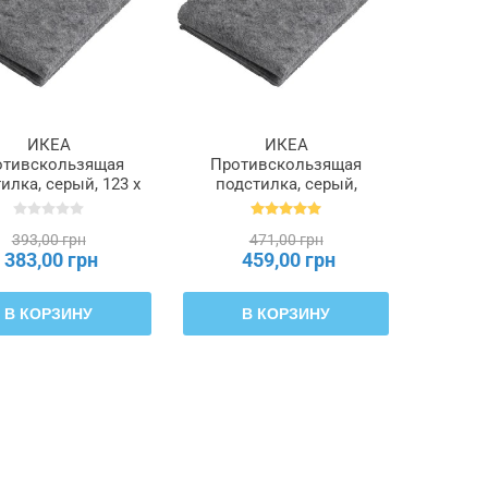
ИКЕА
ИКЕА
отивскользящая
Противскользящая
илка, серый, 123 x
подстилка, серый,
5 см STOPP FILT
165x235 см STOPP FILT
СТОП ФИЛЬТ,
СТОП ФИЛЬТ,
393,00 грн
471,00 грн
905.502.10
901.322.61
383,00 грн
459,00 грн
В КОРЗИНУ
В КОРЗИНУ