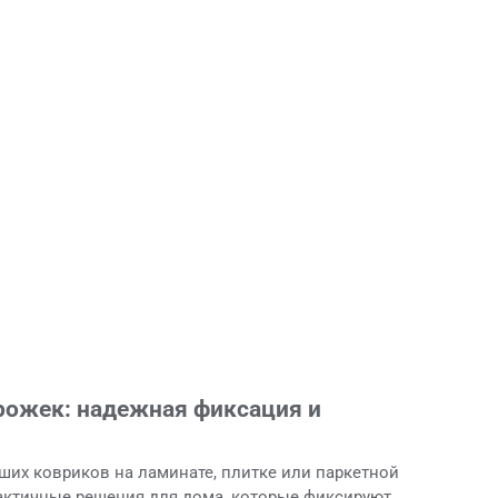
рожек: надежная фиксация и
ших ковриков на ламинате, плитке или паркетной
рактичные решения для дома, которые фиксируют