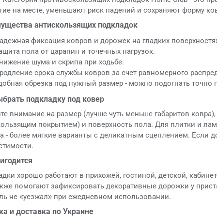
ие на месте, уменьшают риск падений и сохраняют форму ко
ущества антискользящих подкладок
адежная фиксация ковров и дорожек на гладких поверхностя
ащита пола от царапин и точечных нагрузок.
нижение шума и скрипа при ходьбе.
родление срока службы ковров за счет равномерного распред
добная обрезка под нужный размер - можно подогнать точно 
ыбрать подкладку под ковер
те внимание на размер (лучше чуть меньше габаритов ковра), 
ользящим покрытием) и поверхность пола. Для плитки и лам
а - более мягкие варианты с деликатным сцеплением. Если до
стимости.
ригодится
дки хорошо работают в прихожей, гостиной, детской, кабинете
кже помогают зафиксировать декоративные дорожки у приста
иль не «уезжал» при ежедневном использовании.
ка и доставка по Украине