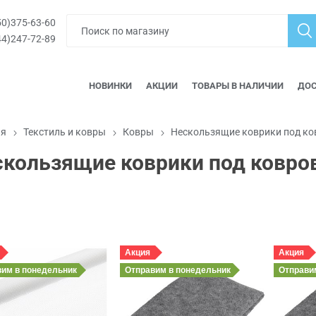
0)375-63-60
4)247-72-89
НОВИНКИ
АКЦИИ
ТОВАРЫ В НАЛИЧИИ
ДОС
ая
Текстиль и ковры
Ковры
Нескользящие коврики под к
скользящие коврики под ковр
Акция
Акция
вим
в понедельник
Отправим
в понедельник
Отправ