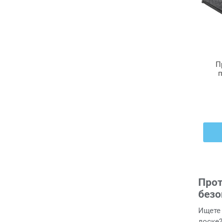
П
п
190
Прот
безо
Ищете 
доске?