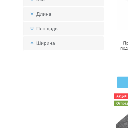
Длина
Площадь
Ширина
П
под
x 
Акция
Отпра