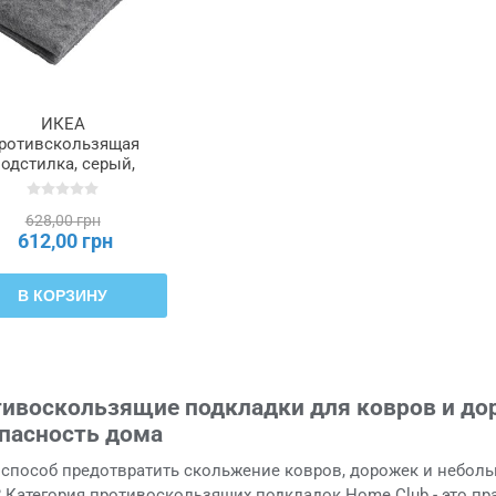
ИКЕА
ротивскользящая
одстилка, серый,
x280 см STOPP FILT
СТОП ФИЛЬТ,
628,00 грн
205.502.04
612,00 грн
В КОРЗИНУ
ивоскользящие подкладки для ковров и до
пасность дома
способ предотвратить скольжение ковров, дорожек и неболь
 Категория противоскользящих подкладок Home Club - это п