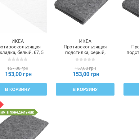
ИКЕА
ИКЕА
ротивоскользящая
Противскользящая
Пр
кладка, белый, 67, 5
подстилка, серый,
подст
200 см STOPP СТОП,
70x140 см STOPP FILT
18
905.490.52
СТОП ФИЛЬТ,
157,00 грн
157,00 грн
305.502.13
153,00 грн
153,00 грн
В КОРЗИНУ
В КОРЗИНУ
вим
в понедельник