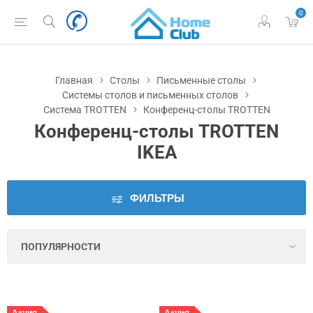
0
Наличие
во
Львове
Главная
Столы
Письменные столы
Цена
Системы столов и письменных столов
Система TROTTEN
Конференц-столы TROTTEN
Конференц-столы TROTTEN
Серия
IKEA
Цвет
ФИЛЬТРЫ
Высота
Высота
под
мебелью