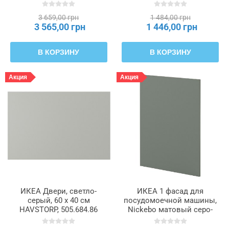
см METOD МЕТОД,
005.684.98
495.387.68
3 659,00 грн
1 484,00 грн
3 565,00 грн
1 446,00 грн
В КОРЗИНУ
В КОРЗИНУ
Акция
Акция
ИКЕА Двери, светло-
ИКЕА 1 фасад для
серый, 60 x 40 см
посудомоечной машины,
HAVSTORP, 505.684.86
Nickebo матовый серо-
зеленый, 60 см METOD
МЕТОД, 395.654.65