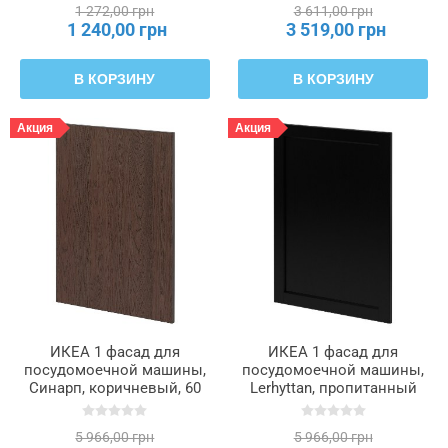
1 272,00 грн
3 611,00 грн
1 240,00 грн
3 519,00 грн
В КОРЗИНУ
В КОРЗИНУ
Акция
Акция
ИКЕА 1 фасад для
ИКЕА 1 фасад для
посудомоечной машины,
посудомоечной машины,
Синарп, коричневый, 60
Lerhyttan, пропитанный
см METOD МЕТОД,
черным морильником, 60
995.301.28
см METOD МЕТОД,
5 966,00 грн
5 966,00 грн
395.301.12