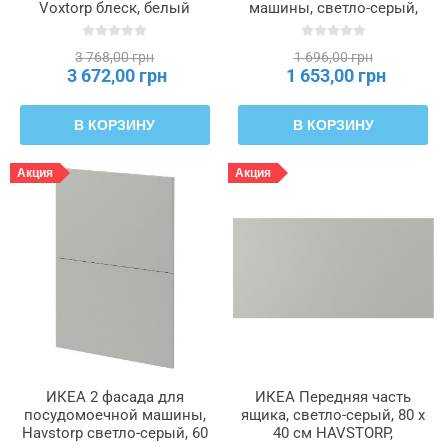
Voxtorp блеск, белый
машины, светло-серый,
цвет, 60 см METOD
45x80 см HAVSTORP,
МЕТОД, 695.301.58
805.684.99
3 768,00 грн
1 696,00 грн
3 672,00 грн
1 653,00 грн
В КОРЗИНУ
В КОРЗИНУ
Акция
Акция
ИКЕА 2 фасада для
ИКЕА Передняя часть
посудомоечной машины,
ящика, светло-серый, 80 x
Havstorp светло-серый, 60
40 см HAVSTORP,