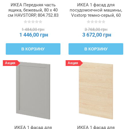
ИКЕА Передняя часть
ИКЕА 1 фасад для
ящика, бежевый, 80 x 40
посудомоечной машины,
см HAVSTORP, 804.752.83
Voxtorp темно-серый, 60
см METOD МЕТОД,
595.301.54
1 484,00 грн
3 768,00 грн
1 446,00 грн
3 672,00 грн
В КОРЗИНУ
В КОРЗИНУ
Акция
Акция
ИКЕА 1 фасад для
ИКЕА 1 фасад для