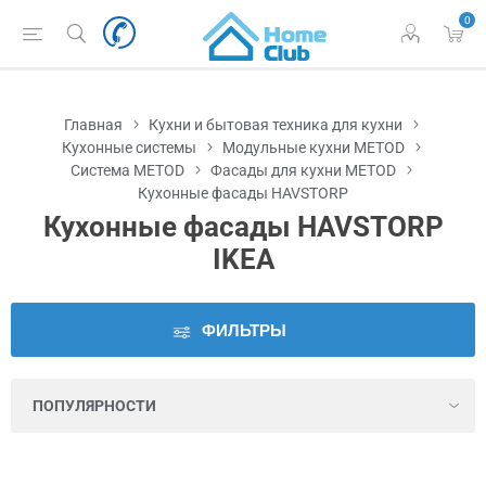
0
Наличие
во
Львове
Главная
Кухни и бытовая техника для кухни
Цена
Кухонные системы
Модульные кухни METOD
Система METOD
Фасады для кухни METOD
Кухонные фасады HAVSTORP
Серия
Кухонные фасады HAVSTORP
IKEA
Цвет
Высота
ФИЛЬТРЫ
Количество
в
упаковке