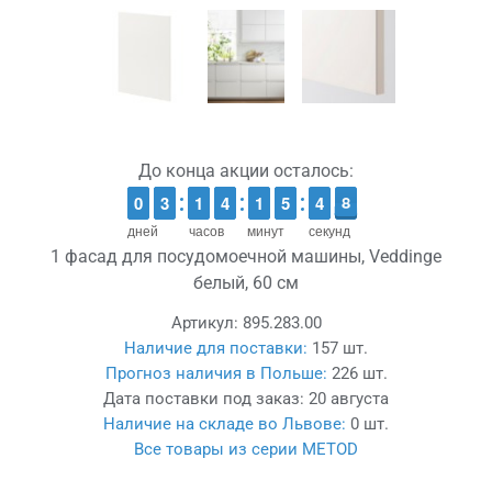
До конца акции осталось:
9
9
0
0
2
2
3
3
1
1
1
1
3
3
4
4
1
1
1
1
4
4
5
5
5
4
4
8
7
7
дней
часов
минут
секунд
1 фасад для посудомоечной машины, Veddinge
белый, 60 см
Артикул:
895.283.00
Наличие для поставки:
157 шт.
Прогноз наличия в Польше:
226 шт.
Дата поставки под заказ:
20 августа
Наличие на складе во Львове:
0 шт.
Все товары из серии METOD