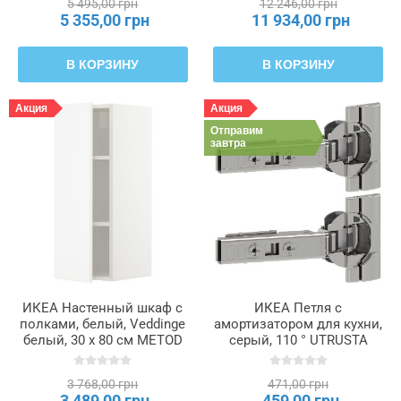
5 495,00 грн
12 246,00 грн
5 355,00 грн
11 934,00 грн
В КОРЗИНУ
В КОРЗИНУ
Акция
Акция
Отправим
завтра
ИКЕА Настенный шкаф с
ИКЕА Петля с
полками, белый, Veddinge
амортизатором для кухни,
белый, 30 x 80 см METOD
серый, 110 ° UTRUSTA
МЕТОД, 594.640.31
УТРУСТА, 805.248.82
3 768,00 грн
471,00 грн
3 489,00 грн
459,00 грн