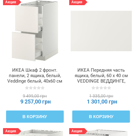
Акция
Акция
ИКЕА Шкаф 2 фронт.
ИКЕА Передняя часть
панели, 2 ящика, белый,
ящика, белый, 60 x 40 см
Veddinge белый, 40x60 см
VEDDINGE ВЕДДИНГЕ,
METOD МЕТОД /
302.054.39
MAXIMERA МАКСИМЕРА,
9 499,00 грн
1 335,00 грн
699.159.19
9 257,00 грн
1 301,00 грн
В КОРЗИНУ
В КОРЗИНУ
Акция
Акция