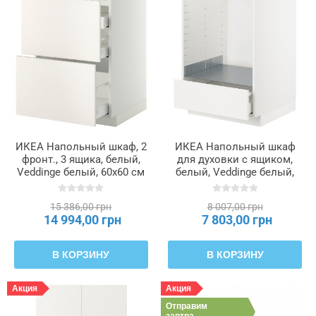
ИКЕА Напольный шкаф, 2
ИКЕА Напольный шкаф
фронт., 3 ящика, белый,
для духовки с ящиком,
Veddinge белый, 60x60 см
белый, Veddinge белый,
METOD МЕТОД /
60x60 см METOD МЕТОД /
MAXIMERA МАКСИМЕРА,
MAXIMERA МАКСИМЕРА,
15 386,00 грн
8 007,00 грн
890.271.62
590.268.90
14 994,00 грн
7 803,00 грн
В КОРЗИНУ
В КОРЗИНУ
Акция
Акция
Отправим