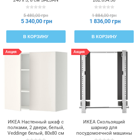
246 x 3, 8 см SÄLJAN
202.054.30
СЭЛЬЯН, 804.392.09
5 480,00 грн
1 884,00 грн
5 340,00 грн
1 836,00 грн
В КОРЗИНУ
В КОРЗИНУ
Акция
Акция
ИКЕА Настенный шкаф с
ИКЕА Скользящий
полками, 2 двери, белый,
шарнир для
Veddinge белый, 80x80 см
посудомоечной машины
METOD МЕТОД, 394.576.06
BEHJÄLPLIG БЕХЭЛПЛИГ,