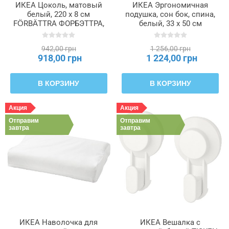
ИКЕА Цоколь, матовый
ИКЕА Эргономичная
белый, 220 x 8 см
подушка, сон бок, спина,
FÖRBÄTTRA ФОРБЭТТРА,
белый, 33 x 50 см
504.176.66
ROSENSKÄRM
РОЗЕНСКЭРМ, 904.443.66
942,00 грн
1 256,00 грн
918,00 грн
1 224,00 грн
В КОРЗИНУ
В КОРЗИНУ
Акция
Акция
Отправим
Отправим
завтра
завтра
ИКЕА Наволочка для
ИКЕА Вешалка с