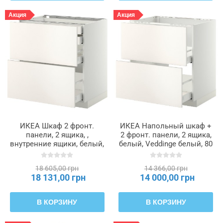
Акция
Акция
ИКЕА Шкаф 2 фронт.
ИКЕА Напольный шкаф +
панели, 2 ящика, ,
2 фронт. панели, 2 ящика,
внутренние ящики, белый,
белый, Veddinge белый, 80
Veddinge белый, 80 х 60 см
х 60 см METOD МЕТОД /
METOD МЕТОД /
MAXIMERA МАКСИМЕРА,
18 605,00 грн
14 366,00 грн
MAXIMERA МАКСИМЕРА,
599.202.47
18 131,00 грн
14 000,00 грн
599.159.29
В КОРЗИНУ
В КОРЗИНУ