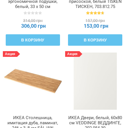
эргономичной подушки,
присоской, белый TISKEN
белый, 33 x 50 см
ТИСКЕН, 703.812.75
ROSENSKÄRM
РОЗЕНСКЭРМ, 504.493.37
314,00 грн
157,00 грн
306,00 грн
153,00 грн
В КОРЗИНУ
В КОРЗИНУ
Акция
Акция
ИКЕА Столешница,
ИКЕА Двери, белый, 60x80
имитация дуба, ламинат,
см VEDDINGE ВЕДДИНГЕ,