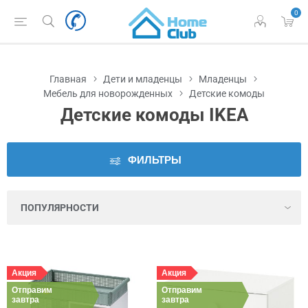
0
Наличие
во
Львове
Главная
Дети и младенцы
Младенцы
Цена
Мебель для новорожденных
Детские комоды
Детские комоды IKEA
Серия
ФИЛЬТРЫ
Цвет
Выдвижение
ящика
Высота
Акция
Акция
Отправим
Отправим
завтра
завтра
Высота