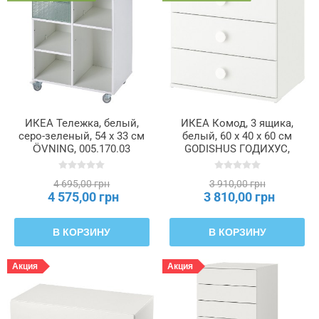
с
ножками
Высота
ящика
(внутри)
ИКЕА Тележка, белый,
ИКЕА Комод, 3 ящика,
серо-зеленый, 54 x 33 см
белый, 60 x 40 x 60 см
Глубина
ÖVNING, 005.170.03
GODISHUS ГОДИХУС,
805.980.95
Глубина
4 695,00 грн
3 910,00 грн
4 575,00 грн
3 810,00 грн
ящика
(внутренняя)
В КОРЗИНУ
В КОРЗИНУ
Длина
Акция
Акция
Емкость
хранения