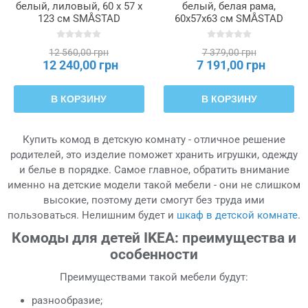
белый, лиловый, 60 x 57 x
белый, белая рама,
123 см SMÅSTAD
60x57x63 см SMÅSTAD
СМОСТАД / PLATSA
СМОСТАД / PLATSA
ОПХУС, 295.453.31
ОПХУС, 793.875.84
12 560,00 грн
7 379,00 грн
12 240,00 грн
7 191,00 грн
В КОРЗИНУ
В КОРЗИНУ
Купить комод в детскую комнату - отличное решение
родителей, это изделие поможет хранить игрушки, одежду
и белье в порядке. Самое главное, обратить внимание
именно на детские модели такой мебели - они не слишком
высокие, поэтому дети смогут без труда ими
пользоваться. Нелишним будет и
шкаф в детской комнате
.
Комоды для детей IKEA: преимущества и
особенности
Преимуществами такой мебели будут:
разнообразие;