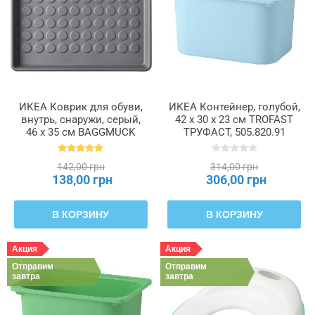
ИКЕА Коврик для обуви,
ИКЕА Контейнер, голубой,
внутрь, снаружи, серый,
42 x 30 x 23 см TROFAST
46 x 35 см BAGGMUCK
ТРУФАСТ, 505.820.91
БАГГМУКК, 405.737.56
142,00 грн
314,00 грн
138,00 грн
306,00 грн
В КОРЗИНУ
В КОРЗИНУ
Акция
Акция
Отправим
Отправим
завтра
завтра