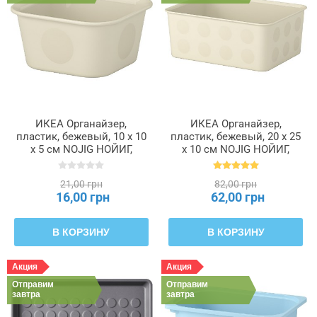
ИКЕА Органайзер,
ИКЕА Органайзер,
пластик, бежевый, 10 x 10
пластик, бежевый, 20 x 25
x 5 см NOJIG НОЙИГ,
x 10 см NOJIG НОЙИГ,
604.770.37
204.681.05
21,00 грн
82,00 грн
16,00 грн
62,00 грн
В КОРЗИНУ
В КОРЗИНУ
Акция
Акция
Отправим
Отправим
завтра
завтра