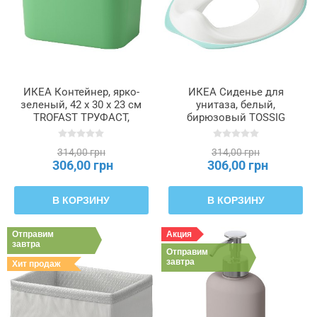
ИКЕА Контейнер, ярко-
ИКЕА Сиденье для
зеленый, 42 x 30 x 23 см
унитаза, белый,
TROFAST ТРУФАСТ,
бирюзовый TOSSIG
405.820.96
ТОССИГ, 805.915.79
314,00 грн
314,00 грн
306,00 грн
306,00 грн
В КОРЗИНУ
В КОРЗИНУ
Отправим
Акция
завтра
Отправим
завтра
Хит продаж