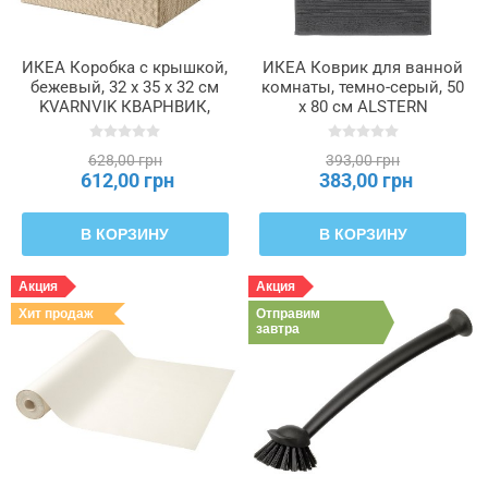
ИКЕА Коробка с крышкой,
ИКЕА Коврик для ванной
бежевый, 32 x 35 x 32 см
комнаты, темно-серый, 50
KVARNVIK КВАРНВИК,
x 80 см ALSTERN
004.594.80
АЛЬСТЕРН, 604.473.47
628,00 грн
393,00 грн
612,00 грн
383,00 грн
В КОРЗИНУ
В КОРЗИНУ
Акция
Акция
Хит продаж
Отправим
завтра