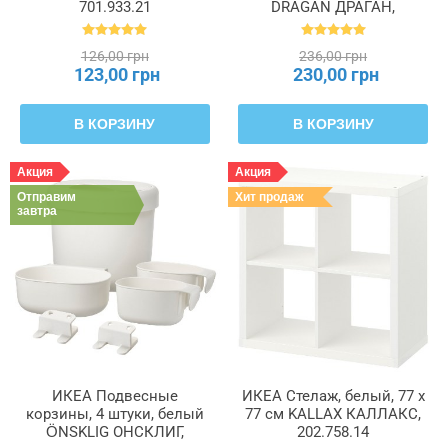
701.933.21
DRAGAN ДРАГАН,
302.714.91
126,00 грн
236,00 грн
123,00 грн
230,00 грн
В КОРЗИНУ
В КОРЗИНУ
Акция
Акция
Отправим
Хит продаж
завтра
ИКЕА Подвесные
ИКЕА Стелаж, белый, 77 x
корзины, 4 штуки, белый
77 см KALLAX КАЛЛАКС,
ÖNSKLIG ОНСКЛИГ,
202.758.14