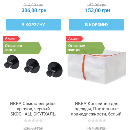
314,00 грн
157,00 грн
306,00 грн
153,00 грн
В КОРЗИНУ
В КОРЗИНУ
Акция
Акция
Отправим
Отправим
завтра
завтра
ИКЕА Самоклеящийся
ИКЕА Контейнер для
крючок, черный
одежды, Постельные
SKOGHALL СКУГХАЛЬ,
принадлежности, белый,
605.792.29
55 x 49 x 30 см PÄRKLA
ПЭРКЛА, 006.011.05
236,00 грн
184,00 грн