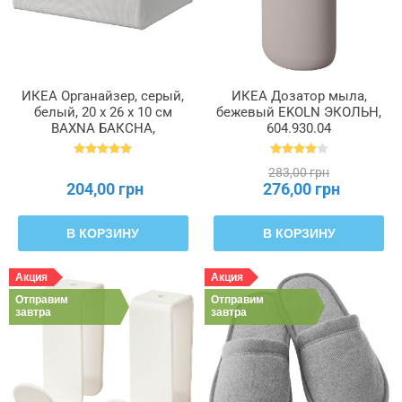
ИКЕА Органайзер, серый,
ИКЕА Дозатор мыла,
белый, 20 x 26 x 10 см
бежевый EKOLN ЭКОЛЬН,
BAXNA БАКСНА,
604.930.04
004.743.72
283,00 грн
204,00 грн
276,00 грн
В КОРЗИНУ
В КОРЗИНУ
Акция
Акция
Отправим
Отправим
завтра
завтра