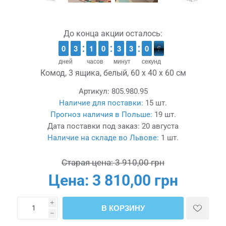
До конца акции осталось:
9
9
0
0
2
2
3
3
1
1
1
1
9
9
0
0
2
2
3
3
2
2
3
3
1
0
0
6
5
5
дней
часов
минут
секунд
Комод, 3 ящика, белый, 60 x 40 x 60 см
Артикул:
805.980.95
Наличие для поставки:
15 шт.
Прогноз наличия в Польше:
19 шт.
Дата поставки под заказ:
20 августа
Наличие на складе во Львове:
1 шт.
Старая цена:
3 910,00 грн
Цена:
3 810,00 грн
i
В КОРЗИНУ
h