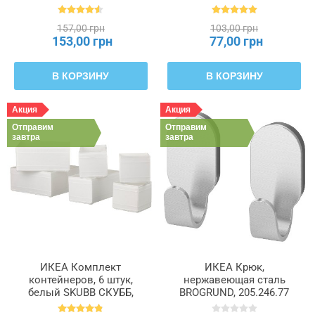
55 x 49 x 19 см PÄRKLA
ПЭРКЛА, 503.953.82
157,00 грн
103,00 грн
153,00 грн
77,00 грн
В КОРЗИНУ
В КОРЗИНУ
Акция
Акция
Отправим
Отправим
завтра
завтра
ИКЕА Комплект
ИКЕА Крюк,
контейнеров, 6 штук,
нержавеющая сталь
белый SKUBB СКУББ,
BROGRUND, 205.246.77
004.285.49