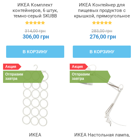
ИКЕА Комплект
ИКЕА Контейнер для
контейнеров, 6 штук,
пищевых продуктов с
темно-серый SKUBB
крышкой, прямоугольное
СКУББ, 403.999.98
стекло, пластик, 1, 0 л
IKEA 365+, 892.690.71
314,00 грн
283,00 грн
306,00 грн
276,00 грн
В КОРЗИНУ
В КОРЗИНУ
Акция
Акция
Отправим
Отправим
завтра
завтра
ИКЕА
ИКЕА Настольная лампа,