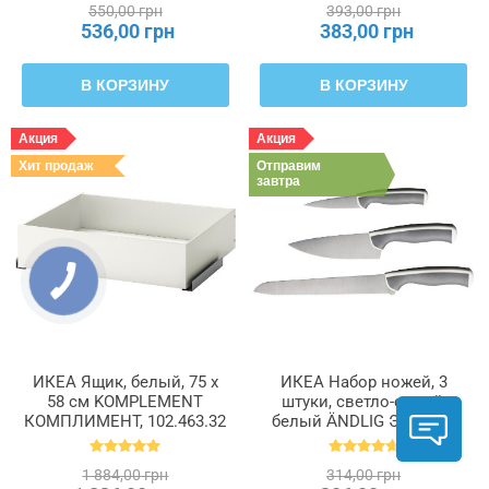
550,00 грн
393,00 грн
536,00 грн
383,00 грн
В КОРЗИНУ
В КОРЗИНУ
Акция
Акция
Хит продаж
Отправим
завтра
ИКЕА Ящик, белый, 75 x
ИКЕА Набор ножей, 3
58 см KOMPLEMENT
штуки, светло-серый,
КОМПЛИМЕНТ, 102.463.32
белый ÄNDLIG ЭНДЛИГ,
702.576.24
1 884,00 грн
314,00 грн