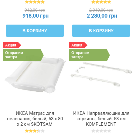
301.992.83
942,00 грн
2 340,00 грн
918,00 грн
2 280,00 грн
В КОРЗИНУ
В КОРЗИНУ
Акция
Акция
Отправим
Отправим
завтра
завтра
ИКЕА Матрас для
ИКЕА Напрваляющие для
пеленания, белый, 53 x 80
корзины, белый, 58 см
x 2 см SKÖTSAM
KOMPLEMENT
СКЁТСАМ, 502.517.98
КОМПЛИМЕНТ, 302.632.45