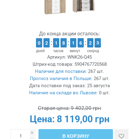
До конца акции осталось:
9
9
0
0
1
1
2
2
1
1
1
1
7
7
8
8
1
1
1
1
5
5
6
6
3
2
2
3
2
3
дней
часов
минут
секунд
Артикул:
WNK26-Q45
Штрих-код товара:
5904767720568
Наличие для поставки:
267 шт.
Прогноз наличия в Польше:
267 шт.
Дата поставки под заказ:
25 августа
Наличие на складе во Львове:
0 шт.
Старая цена:
9 402,00 грн
Цена:
8 119,00 грн
i
В КОРЗИНУ