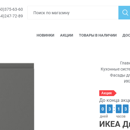
0)375-63-60
4)247-72-89
НОВИНКИ
АКЦИИ
ТОВАРЫ В НАЛИЧИИ
ДОС
Глав
Кухонные сис
Фасады д
ИК
Акция
До конца акц
9
9
0
0
2
2
3
3
1
1
1
1
2
2
3
3
дней
часов
ИКЕА Д