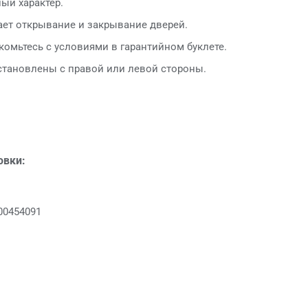
ый характер.
чает открывание и закрывание дверей.
акомьтесь с условиями в гарантийном буклете.
становлены с правой или левой стороны.
овки:
00454091