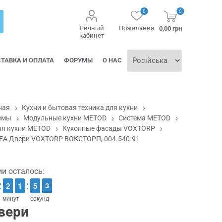
0
0
Личный
Пожелания
0,00 грн
кабинет
ТАВКА И ОПЛАТА
ФОРУМЫ
О НАС
ная
Кухни и бытовая техника для кухни
темы
Модульные кухни METOD
Система METOD
ля кухни METOD
Кухонные фасады VOXTORP
ЕА Двери VOXTORP ВОКСТОРП, 004.540.91
ии осталось:
1
1
2
2
2
1
1
0
5
5
3
2
2
минут
секунд
вери