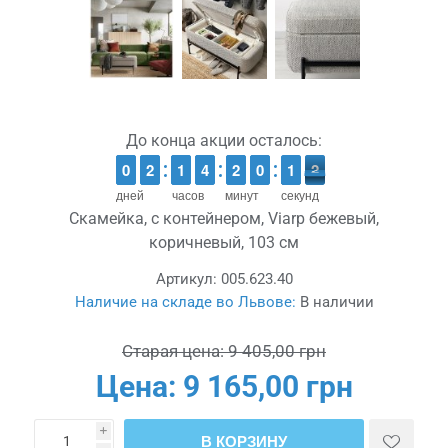
До конца акции осталось:
9
9
0
0
1
1
2
2
1
1
1
1
3
3
4
4
1
1
2
2
9
9
0
0
2
1
1
2
1
2
дней
часов
минут
секунд
Скамейка, с контейнером, Viarp бежевый,
коричневый, 103 см
Артикул:
005.623.40
Наличие на складе во Львове:
В наличии
Старая цена:
9 405,00 грн
Цена:
9 165,00 грн
i
В КОРЗИНУ