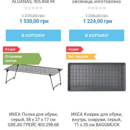
ÄLGANÄS, 905.858.94
овсяница, изготовлено
вручную MÅNALG,
604.846.98
1 570,00 грн
1 256,00 грн
1 530,00 грн
1 224,00 грн
В КОРЗИНУ
В КОРЗИНУ
Акция
Акция
Отправим
Хит продаж
завтра
ИКЕА Полка для обуви,
ИКЕА Коврик для обуви,
серый, 58 x 27 x 17 см
внутрь, снаружи, серый,
GREJIG ГРЕЙГ, 403.298.68
71 x 35 см BAGGMUCK