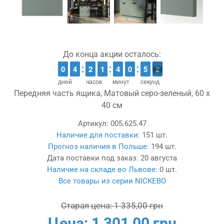
До конца акции осталось:
9
9
0
0
3
3
4
4
1
1
2
2
1
1
1
1
3
3
4
4
9
9
0
0
4
4
5
5
2
1
1
дней
часов
минут
секунд
Передняя часть ящика, Матовый серо-зеленый, 60 x
40 см
Артикул:
005.625.47
Наличие для поставки:
151 шт.
Прогноз наличия в Польше:
194 шт.
Дата поставки под заказ:
20 августа
Наличие на складе во Львове:
0 шт.
Все товары из серии NICKEBO
Старая цена:
1 335,00 грн
Цена:
1 301,00 грн