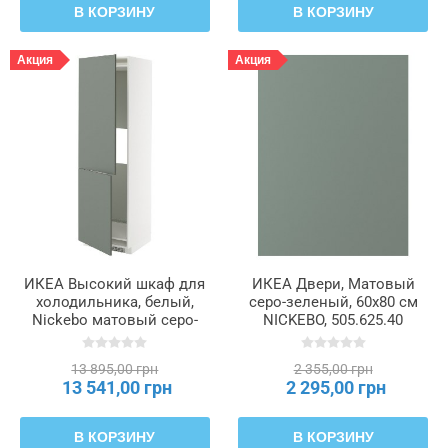
В КОРЗИНУ
В КОРЗИНУ
Акция
Акция
ИКЕА Высокий шкаф для
ИКЕА Двери, Матовый
холодильника, белый,
серо-зеленый, 60x80 см
Nickebo матовый серо-
NICKEBO, 505.625.40
зеленый, 60 x 60 x 200 см
METOD МЕТОД, 095.662.68
13 895,00 грн
2 355,00 грн
13 541,00 грн
2 295,00 грн
В КОРЗИНУ
В КОРЗИНУ