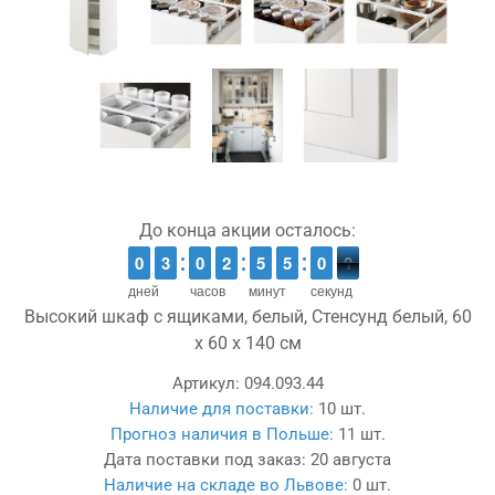
До конца акции осталось:
9
9
0
0
2
2
3
3
9
9
0
0
1
1
2
2
4
4
5
5
5
4
0
5
0
9
5
0
0
дней
часов
минут
секунд
Высокий шкаф с ящиками, белый, Стенсунд белый, 60
x 60 x 140 см
Артикул:
094.093.44
Наличие для поставки:
10 шт.
Прогноз наличия в Польше:
11 шт.
Дата поставки под заказ:
20 августа
Наличие на складе во Львове:
0 шт.