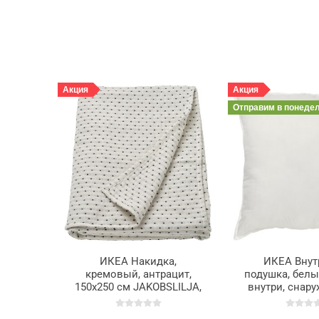
Акция
Акция
Отправим
в понеде
ИКЕА Накидка,
ИКЕА Внут
кремовый, антрацит,
подушка, белы
150x250 см JAKOBSLILJA,
внутри, снаруж
205.870.71
см INNER 
505.507