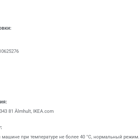
овки:
10625276
ия:
343 81 Älmhult, IKEA.com
:
й машине при температуре не более 40 °C, нормальный режим.