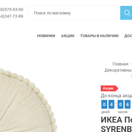
0)375-63-60
4)247-72-89
НОВИНКИ
АКЦИИ
ТОВАРЫ В НАЛИЧИИ
ДОС
Главная
Декоративные
Акция
До конца акц
9
9
0
0
3
3
4
4
9
9
0
0
5
5
6
6
дней
часов
ИКЕА П
SYRENB