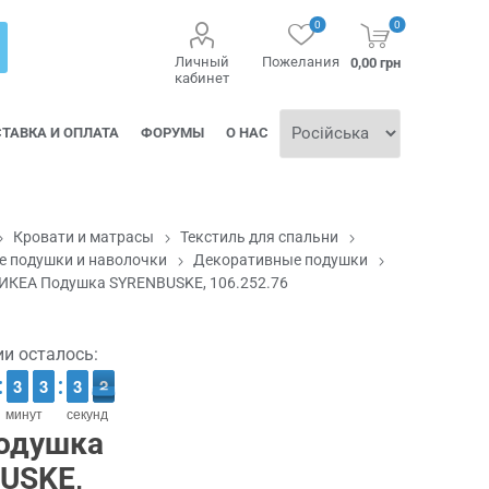
0
0
Личный
Пожелания
0,00 грн
кабинет
ТАВКА И ОПЛАТА
ФОРУМЫ
О НАС
Кровати и матрасы
Текстиль для спальни
 подушки и наволочки
Декоративные подушки
ИКЕА Подушка SYRENBUSKE, 106.252.76
ии осталось:
2
2
3
3
2
2
3
3
4
3
3
2
1
1
минут
секунд
одушка
USKE,