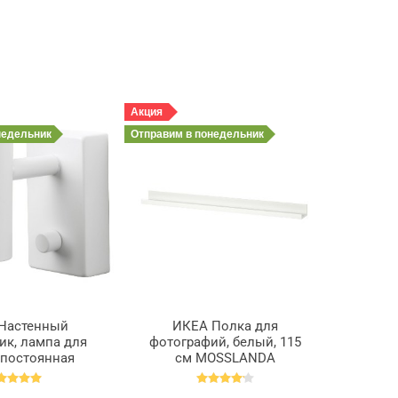
Акция
недельник
Отправим
в понедельник
Настенный
ИКЕА Полка для
ик, лампа для
фотографий, белый, 115
 постоянная
см MOSSLANDA
яция, белый
МОССЛЭНДА, 902.921.03
E НИМОНЕ,