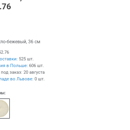
.76
тло-бежевый, 36 см
52.76
оставки:
525 шт.
ия в Польше:
606 шт.
 под заказ:
20 августа
ладе во Львове:
0 шт.
ры: