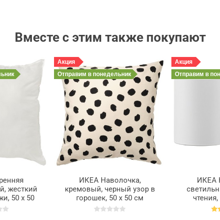
Вместе с этим также покупают
Акция
Акция
льник
Отправим
в понедельник
Отправим
в по
ренняя
ИКЕА Наволочка,
ИКЕА 
й, жесткий
кремовый, черный узор в
светильн
и, 50 х 50
горошек, 50 х 50 см
чтения,
ИННЕР,
ODDNY, 405.238.27
инсталл
.02
NYMÅN