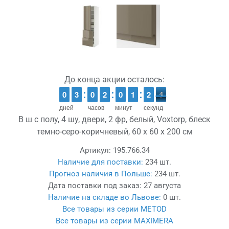
До конца акции осталось:
9
9
0
0
2
2
3
3
9
9
0
0
1
1
2
2
9
9
0
0
1
1
1
1
3
2
2
4
3
4
дней
часов
минут
секунд
В ш с полу, 4 шу, двери, 2 фр, белый, Voxtorp, блеск
темно-серо-коричневый, 60 x 60 x 200 см
Артикул:
195.766.34
Наличие для поставки:
234 шт.
Прогноз наличия в Польше:
234 шт.
Дата поставки под заказ:
27 августа
Наличие на складе во Львове:
0 шт.
Все товары из серии METOD
Все товары из серии MAXIMERA