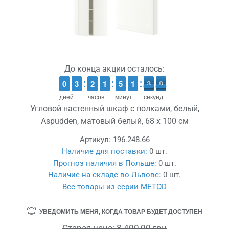
До конца акции осталось:
9
9
0
0
2
2
3
3
1
1
2
2
1
1
1
1
4
4
5
5
1
1
1
1
4
3
3
9
8
9
дней
часов
минут
секунд
Угловой настенный шкаф с полками, белый,
Aspudden, матовый белый, 68 x 100 см
Артикул:
196.248.66
Наличие для поставки:
0 шт.
Прогноз наличия в Польше:
0 шт.
Наличие на складе во Львове:
0 шт.
Все товары из серии METOD
УВЕДОМИТЬ МЕНЯ, КОГДА ТОВАР БУДЕТ ДОСТУПЕН
Старая цена:
8 400,00 грн