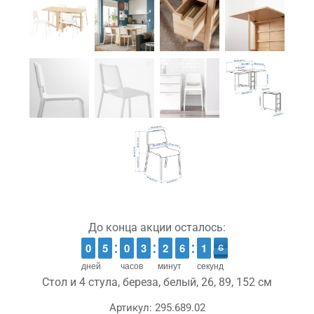
До конца акции осталось:
9
9
0
0
4
4
5
5
9
9
0
0
2
2
3
3
1
1
2
2
5
5
6
6
2
1
1
6
5
6
дней
часов
минут
секунд
Стол и 4 стула, береза, белый, 26, 89, 152 см
Артикул:
295.689.02