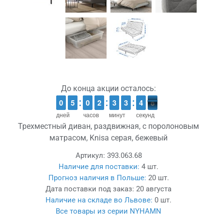
До конца акции осталось:
7
9
9
0
0
4
4
5
5
9
9
0
0
1
1
2
2
2
2
3
3
4
3
3
5
4
4
7
6
дней
часов
минут
секунд
Трехместный диван, раздвижная, с поролоновым
матрасом, Knisa серая, бежевый
Артикул:
393.063.68
Наличие для поставки:
4 шт.
Прогноз наличия в Польше:
20 шт.
Дата поставки под заказ:
20 августа
Наличие на складе во Львове:
0 шт.
Все товары из серии NYHAMN