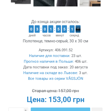
До конца акции осталось:
9
9
0
0
2
2
3
3
9
9
0
0
1
1
1
1
4
4
5
5
4
4
5
5
2
1
1
6
5
5
дней
часов
минут
секунд
Полотенце, темно-серый, 30 x 30 см
Артикул:
406.091.52
Наличие для поставки:
23 шт.
Прогноз наличия в Польше:
406 шт.
Дата поставки под заказ:
20 августа
Наличие на складе во Львове:
3 шт.
Все товары из серии VÅGSJÖN
Старая цена:
157,00 грн
Цена:
153,00 грн
i