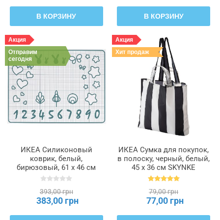
В КОРЗИНУ
В КОРЗИНУ
Акция
Акция
Отправим
Хит продаж
сегодня
ИКЕА Силиконовый
ИКЕА Сумка для покупок,
коврик, белый,
в полоску, черный, белый,
бирюзовый, 61 x 46 см
45 x 36 см SKYNKE
BAKTRADITION, 604.801.67
СКЮНКЕ, 805.176.74
393,00 грн
79,00 грн
383,00 грн
77,00 грн