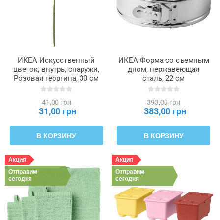
ИКЕА Искусственный
ИКЕА Форма со съемным
цветок, внутрь, снаружи,
дном, нержавеющая
Розовая георгина, 30 см
сталь, 22 см
SMYCKA СМИККА,
VINTERROCKA, 905.994.81
605.871.73
41,00 грн
393,00 грн
31,00 грн
383,00 грн
В КОРЗИНУ
В КОРЗИНУ
Акция
Акция
Отправим
Отправим
сегодня
сегодня