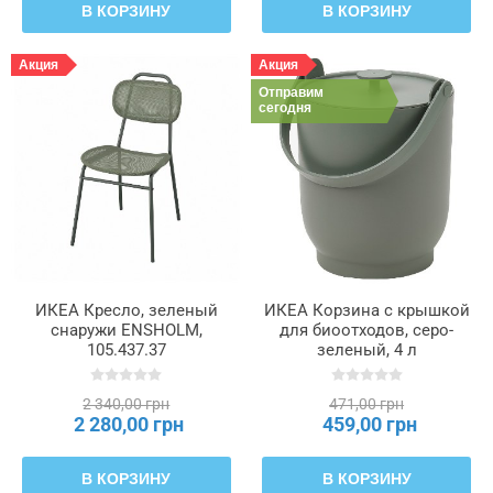
В КОРЗИНУ
В КОРЗИНУ
Акция
Акция
Отправим
сегодня
ИКЕА Кресло, зеленый
ИКЕА Корзина с крышкой
снаружи ENSHOLM,
для биоотходов, серо-
105.437.37
зеленый, 4 л
FARMARKVAST, 905.670.03
2 340,00 грн
471,00 грн
2 280,00 грн
459,00 грн
В КОРЗИНУ
В КОРЗИНУ