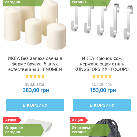
сегодня
сегодня
ИКЕА Без запаха свеча в
ИКЕА Крючок «s»,
форме бруска, 5 штук,
нержавеющая сталь
естественный FENOMEN
KUNGSFORS КУНГСФОРС,
ФЕНОМЕН, 803.779.37
203.349.22
393,00 грн
157,00 грн
383,00 грн
153,00 грн
В КОРЗИНУ
В КОРЗИНУ
Акция
Акция
Отправим
Отправим
сегодня
сегодня