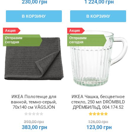
230,00 грн
1 224,00 грн
В КОРЗИНУ
В КОРЗИНУ
Акция
Акция
Отправим
Отправим
сегодня
сегодня
ИКЕА Полотенце для
ИКЕА Чашка, бесцветное
ванной, темно-серый,
стекло, 250 мл DRÖMBILD
70x140 см VÅGSJÖN
ДРЁМБИЛЬД, 004.174.52
ВОГШЁН, 206.091.34
393,00 грн
126,00 грн
383,00 грн
123,00 грн