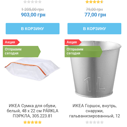
206.052.54
202.425.88
1 205,00 грн
79,00 грн
903,00 грн
77,00 грн
В КОРЗИНУ
В КОРЗИНУ
Акция
Акция
Отправим
Отправим
сегодня
сегодня
ИКЕА Сумка для обуви,
ИКЕА Горшок, внутрь,
белый, 48 x 22 см PÄRKLA
снаружи,
ПЭРКЛА, 305.223.81
гальванизированный, 12
см ÅKERBÄR ОКЕРБЭР,
904.976.99