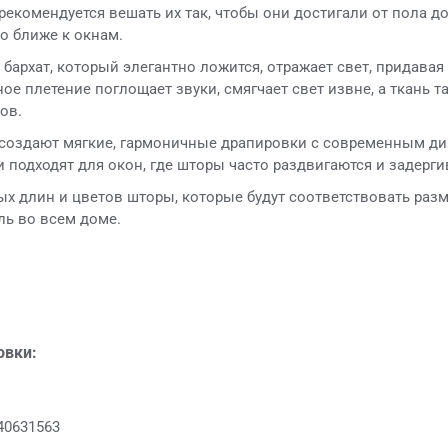
екомендуется вешать их так, чтобы они достигали от пола д
о ближе к окнам.
архат, который элегантно ложится, отражает свет, придавая 
е плетение поглощает звуки, смягчает свет извне, а ткань т
ов.
создают мягкие, гармоничные драпировки с современным ди
и подходят для окон, где шторы часто раздвигаются и задерги
ых длин и цветов шторы, которые будут соответствовать разм
ль во всем доме.
овки:
40631563