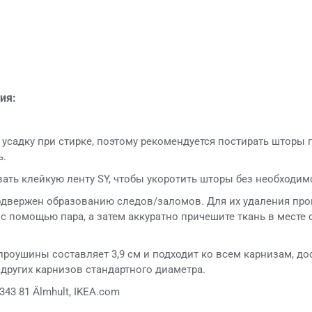
ия:
усадку при стирке, поэтому рекомендуется постирать шторы п
ь.
ать клейкую ленту SY, чтобы укоротить шторы без необходим
одвержен образованию следов/заломов. Для их удаления прог
с помощью пара, а затем аккуратно причешите ткань в месте 
роушины составляет 3,9 см и подходит ко всем карнизам, дос
других карнизов стандартного диаметра.
343 81 Älmhult, IKEA.com