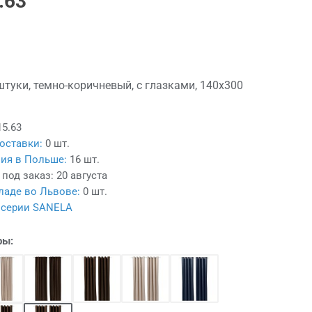
.63
штуки, темно-коричневый, с глазками, 140x300
15.63
оставки:
0 шт.
ия в Польше:
16 шт.
 под заказ:
20 августа
ладе во Львове:
0 шт.
 серии SANELA
ры: