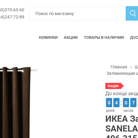
0)375-63-60
4)247-72-89
НОВИНКИ
АКЦИИ
ТОВАРЫ В НАЛИЧИИ
ДОС
Главная
Ш
Затемняющие 
Акция
До конца акц
9
9
0
0
3
3
4
4
9
9
0
0
6
6
7
7
дней
часов
ИКЕА З
SANELA