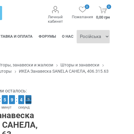
0
0
Личный
Пожелания
0,00 грн
кабинет
ТАВКА И ОПЛАТА
ФОРУМЫ
О НАС
торы, занавески и жалюзи
Шторы и занавески
шторы
ИКЕА Занавеска SANELA САНЕЛА, 406.315.63
ии осталось:
4
4
5
5
8
8
9
9
5
4
4
3
2
2
минут
секунд
анавеска
 САНЕЛА,