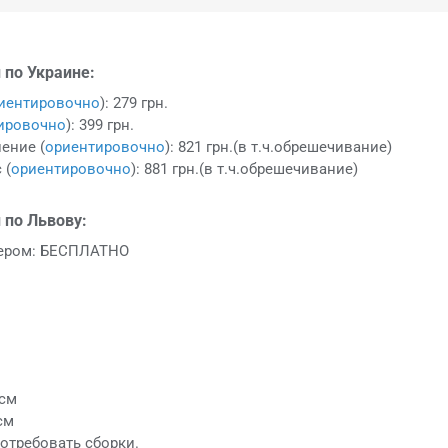
 по Украине:
иентировочно
): 279 грн.
ировочно
): 399 грн.
ение (
ориентировочно
): 821 грн.(в т.ч.обрешечивание)
 (
ориентировочно
): 881 грн.(в т.ч.обрешечивание)
 по Львову:
ьером: БЕСПЛАТНО
 см
см
отребовать сборки.