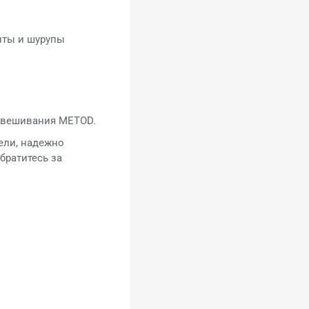
нты и шурупы
одвешивания METOD.
ели, надежно
братитесь за