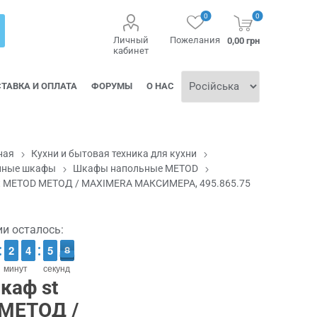
0
0
Личный
Пожелания
0,00 грн
кабинет
ТАВКА И ОПЛАТА
ФОРУМЫ
О НАС
ная
Кухни и бытовая техника для кухни
нные шкафы
Шкафы напольные METOD
t METOD МЕТОД / MAXIMERA МАКСИМЕРА, 495.865.75
ии осталось:
1
1
2
2
5
4
4
0
5
5
8
7
7
минут
секунд
каф st
МЕТОД /