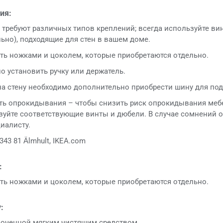
ия:
 требуют различных типов креплений; всегда используйте ви
ьно), подходящие для стен в вашем доме.
ь ножками и цоколем, которые приобретаются отдельно.
 установить ручку или держатель.
а стену необходимо дополнительно приобрести шину для п
ь опрокидывания – чтобы снизить риск опрокидывания меб
ьзуйте соответствующие винты и дюбели. В случае сомнений о
иалисту.
343 81 Älmhult, IKEA.com
:
ь ножками и цоколем, которые приобретаются отдельно.
:
моченной мягким чистящим средством.