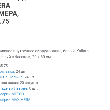
ERA
МЕРА,
.75
ижное внутреннее оборудование, белый, Kallarp
леный с блеском, 20 x 60 см
65.75
оставки:
24 шт.
ия в Польше:
24 шт.
 под заказ:
20 августа
ладе во Львове:
0 шт.
з серии METOD
з серии MAXIMERA