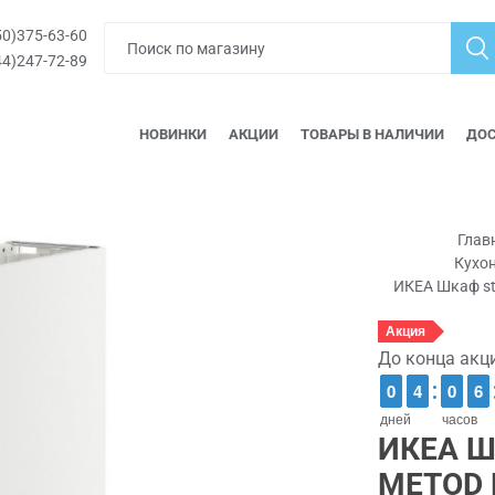
0)375-63-60
4)247-72-89
НОВИНКИ
АКЦИИ
ТОВАРЫ В НАЛИЧИИ
ДОС
Глав
Кухо
ИКЕА Шкаф s
Акция
До конца акц
9
9
0
0
3
3
4
4
9
9
0
0
5
5
6
6
дней
часов
ИКЕА Ш
METOD 