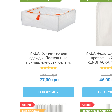
ИКЕА Контейнер для
ИКЕА Чехол д
одежды, Постельные
прозрачны
принадлежности, белый,
RENSHACKA, 5
55 x 49 x 19 см PÄRKLA
ПЭРКЛА, 503.953.82
103,00 грн
62,00 
77,00 грн
46,00
В КОРЗИНУ
В КОРЗ
Акция
Акция
Хит продаж
Отправим
в понеде