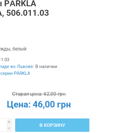
 PÄRKLA
 506.011.03
ежды, белый
11.03
ладе во Львове:
В наличии
 серии PÄRKLA
Старая цена:
62,00 грн
Цена:
46,00 грн
i
В КОРЗИНУ
h