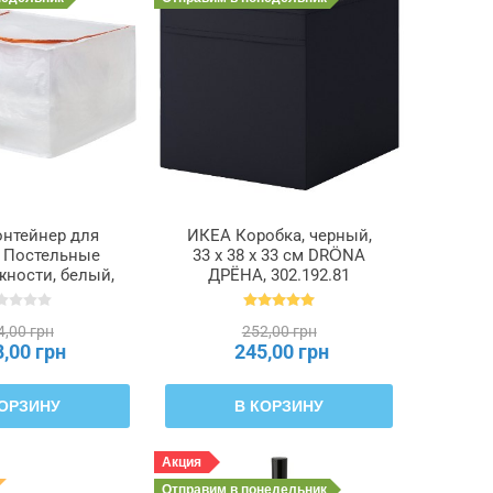
нтейнер для
ИКЕА Коробка, черный,
 Постельные
33 x 38 x 33 см DRÖNA
ности, белый,
ДРЁНА, 302.192.81
x 30 см PÄRKLA
 006.011.05
4,00 грн
252,00 грн
8,00 грн
245,00 грн
КОРЗИНУ
В КОРЗИНУ
Акция
Отправим
в понедельник