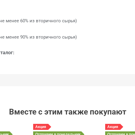
не менее 60% из вторичного сырья)
не менее 90% из вторичного сырья)
талог:
Вместе с этим также покупают
Акция
Акция
льник
Отправим
в понедельник
Отправим
в по