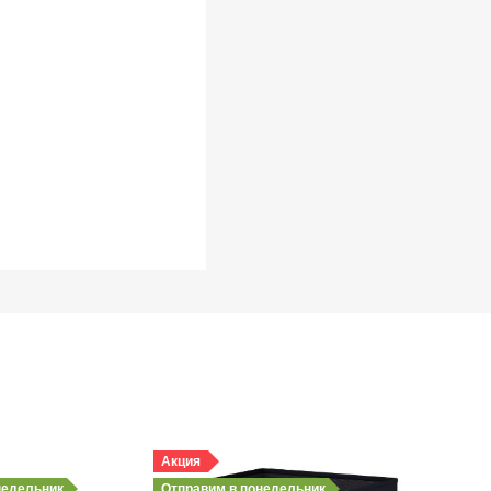
Акция
недельник
Отправим
в понедельник