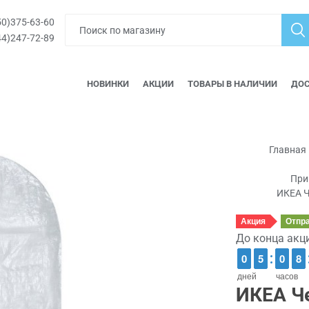
0)375-63-60
4)247-72-89
НОВИНКИ
АКЦИИ
ТОВАРЫ В НАЛИЧИИ
ДОС
Главная
При
ИКЕА Ч
Акция
Отпр
До конца акц
9
9
0
0
4
4
5
5
9
9
0
0
7
7
8
8
дней
часов
ИКЕА Ч