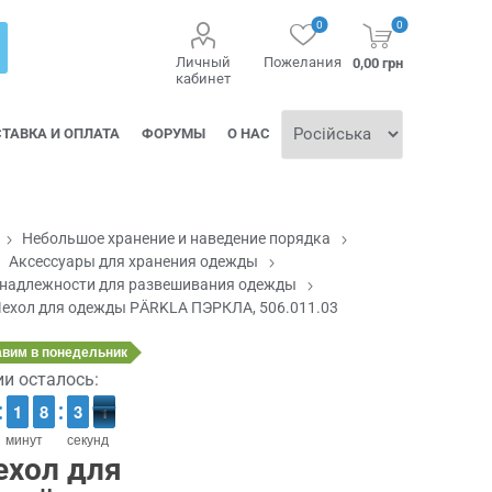
0
0
Личный
Пожелания
0,00 грн
кабинет
ТАВКА И ОПЛАТА
ФОРУМЫ
О НАС
Небольшое хранение и наведение порядка
Аксессуары для хранения одежды
надлежности для развешивания одежды
ехол для одежды PÄRKLA ПЭРКЛА, 506.011.03
авим
в понедельник
ии осталось:
1
1
1
1
7
7
8
8
3
2
0
9
3
0
минут
секунд
ехол для