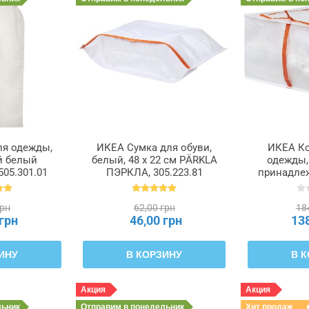
ля одежды,
ИКЕА Сумка для обуви,
ИКЕА Ко
й белый
белый, 48 x 22 см PÄRKLA
одежды,
05.301.01
ПЭРКЛА, 305.223.81
принадлеж
55 x 49 
ПЭРКЛА,
грн
62,00 грн
18
 грн
46,00 грн
13
ИНУ
В КОРЗИНУ
В 
Акция
Акция
льник
Отправим
в понедельник
Хит продаж