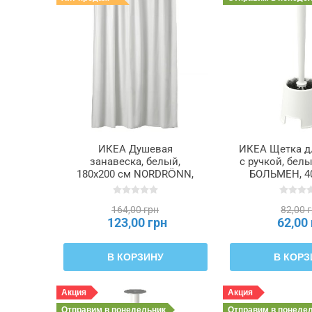
ИКЕА Душевая
ИКЕА Щетка д
занавеска, белый,
с ручкой, бе
180x200 см NORDRÖNN,
БОЛЬМЕН, 40
506.263.87
164,00 грн
82,00 
123,00 грн
62,00
В КОРЗИНУ
В КОРЗ
Акция
Акция
Отправим
в понедельник
Отправим
в понеде