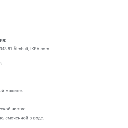
ия:
343 81 Älmhult, IKEA.com
:
ой машине.
еской чистке.
ю, смоченной в воде.