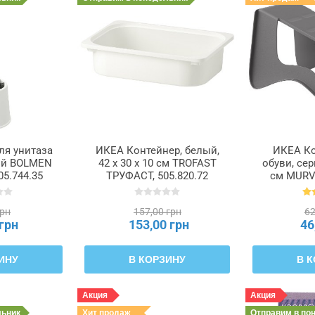
ля унитаза
ИКЕА Контейнер, белый,
ИКЕА Ко
лый BOLMEN
42 x 30 x 10 см TROFAST
обуви, сер
5.744.35
ТРУФАСТ, 505.820.72
см MURV
20
грн
157,00 грн
62
 грн
153,00 грн
46
ИНУ
В КОРЗИНУ
В 
Акция
Акция
льник
Хит продаж
Отправим
в по