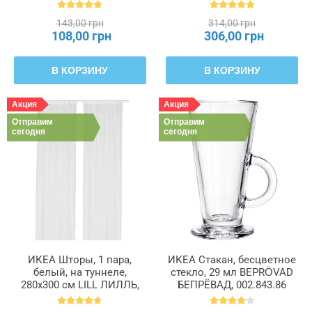
800.102.22
004.285.49
143,00 грн
314,00 грн
108,00 грн
306,00 грн
В КОРЗИНУ
В КОРЗИНУ
Акция
Акция
Отправим
Отправим
сегодня
сегодня
ИКЕА Шторы, 1 пара,
ИКЕА Стакан, бесцветное
белый, на туннеле,
стекло, 29 мл BEPRÖVAD
280x300 см LILL ЛИЛЛЬ,
БЕПРЁВАД, 002.843.86
100.702.62