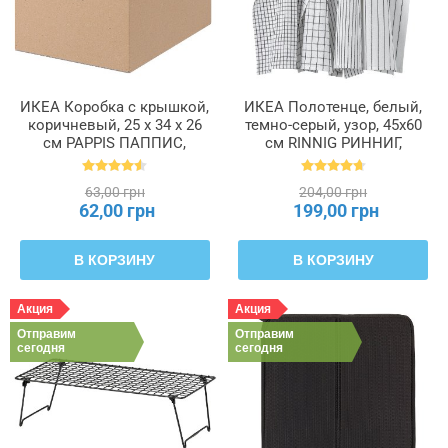
ИКЕА Коробка с крышкой,
ИКЕА Полотенце, белый,
коричневый, 25 x 34 x 26
темно-серый, узор, 45x60
см PAPPIS ПАППИС,
см RINNIG РИННИГ,
001.004.67
204.763.46
63,00 грн
204,00 грн
62,00 грн
199,00 грн
В КОРЗИНУ
В КОРЗИНУ
Акция
Акция
Отправим
Отправим
сегодня
сегодня