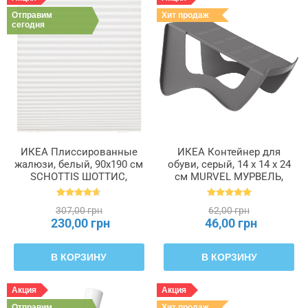
Отправим
Хит продаж
сегодня
ИКЕА Плиссированные
ИКЕА Контейнер для
жалюзи, белый, 90x190 см
обуви, серый, 14 x 14 x 24
SCHOTTIS ШОТТИС,
см MURVEL МУРВЕЛЬ,
202.422.82
204.348.32
307,00 грн
62,00 грн
230,00 грн
46,00 грн
В КОРЗИНУ
В КОРЗИНУ
Акция
Акция
Отправим
Хит продаж