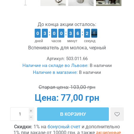
До конца акции осталось:
9
9
0
0
2
2
3
3
9
9
0
0
9
9
0
0
2
2
3
3
5
5
6
6
3
2
2
5
4
4
дней
часов
минут
секунд
Вспениватель для молока, черный
Артикул:
503.011.66
Наличие на складе во Львове:
В наличии
Наличие в магазине:
В наличии
Старая цена:
103,00 грн
Цена:
77,00 грн
i
В КОРЗИНУ
h
Скидки:
1% на
бонусный счет
и дополнительно
1% при заказе от 10000 грн, а также
акционные