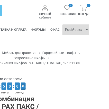
0
0
Личный
Пожелания
0,00 грн
кабинет
ТАВКА И ОПЛАТА
ФОРУМЫ
О НАС
Мебель для хранения
Гардеробные шкафы
Встроенные шкафы
инация шкафов PAX ПАКС / TONSTAD, 595.511.65
ии осталось:
5
4
0
9
0
5
0
9
4
9
5
9
минут
секунд
омбинация
 PAX ПАКС /