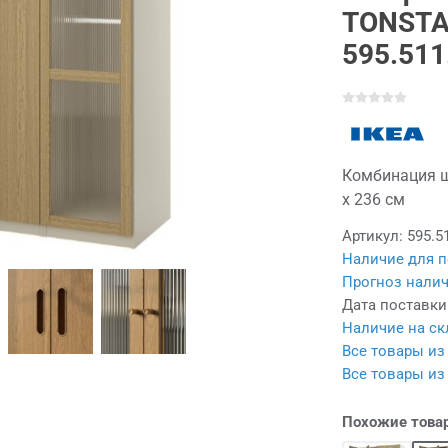
TONSTA
595.511
Комбинация шк
x 236 см
Артикул:
595.5
Наличие для п
Прогноз налич
Дата поставки
Наличие на ск
Все товары из
Все товары и
Похожие това