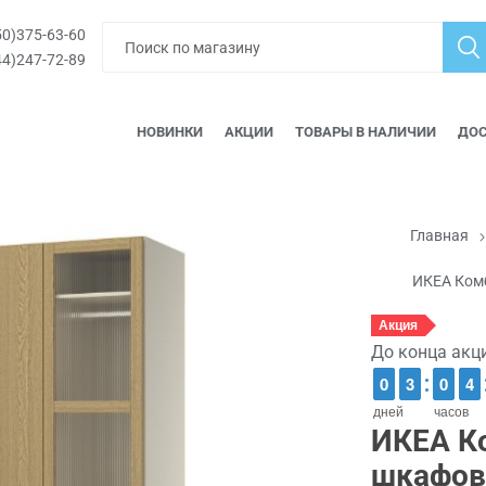
0)375-63-60
4)247-72-89
НОВИНКИ
АКЦИИ
ТОВАРЫ В НАЛИЧИИ
ДОС
Главная
ИКЕА Комб
Акция
До конца акц
9
9
0
0
2
2
3
3
9
9
0
0
3
3
4
4
дней
часов
ИКЕА К
шкафов