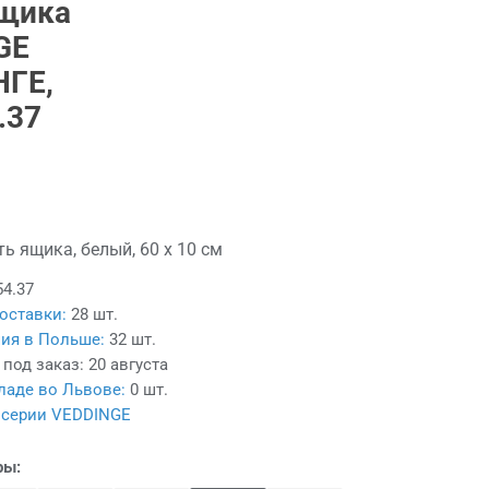
ящика
GE
ГЕ,
.37
ь ящика, белый, 60 x 10 см
54.37
оставки:
28 шт.
ия в Польше:
32 шт.
 под заказ:
20 августа
ладе во Львове:
0 шт.
 серии VEDDINGE
ры: