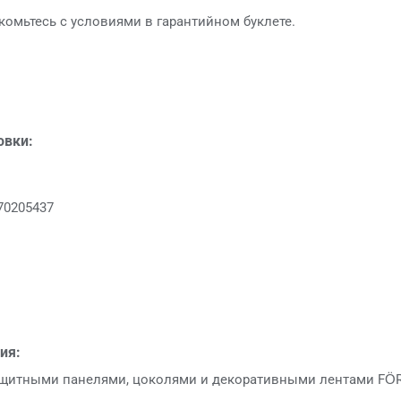
акомьтесь с условиями в гарантийном буклете.
овки:
70205437
ия:
щитными панелями, цоколями и декоративными лентами FÖ