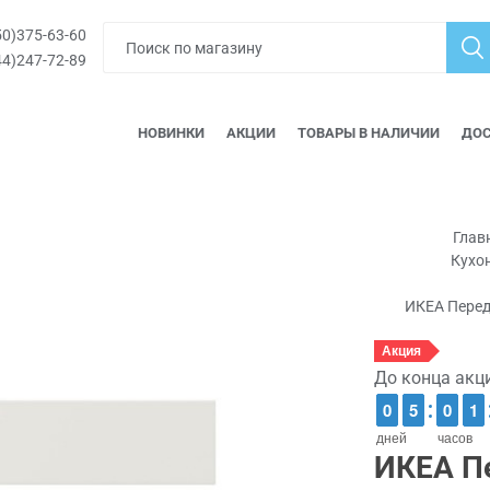
0)375-63-60
4)247-72-89
НОВИНКИ
АКЦИИ
ТОВАРЫ В НАЛИЧИИ
ДОС
Глав
Кухо
ИКЕА Перед
Акция
До конца акц
9
9
0
0
4
4
5
5
9
9
0
0
1
1
1
1
дней
часов
ИКЕА П