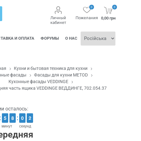
0
0
Личный
Пожелания
0,00 грн
кабинет
ТАВКА И ОПЛАТА
ФОРУМЫ
О НАС
ная
Кухни и бытовая техника для кухни
нные фасады
Фасады для кухни METOD
Кухонные фасады VEDDINGE
няя часть ящика VEDDINGE ВЕДДИНГЕ, 702.054.37
ии осталось:
4
4
5
5
7
7
8
8
1
0
0
1
1
0
минут
секунд
ередняя