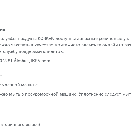
ия:
 службы продукта KORKEN доступны запасные резиновые упло
можно заказать в качестве монтажного элемента онлайн (в р
ез службу поддержки клиентов.
343 81 Älmhult, IKEA.com
:
омоечной машине.
жно мыть в посудомоечной машине. Уплотнение следует мыт
 вторичного сырья)