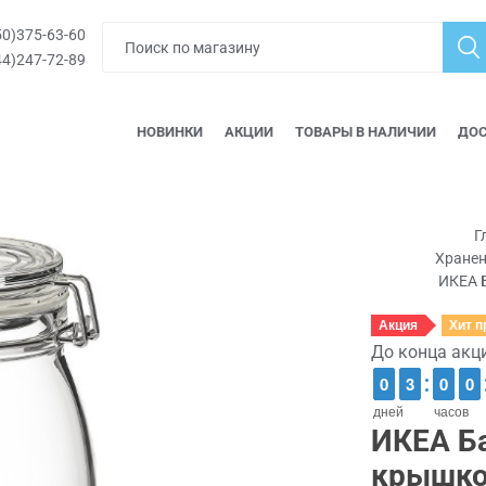
0)375-63-60
4)247-72-89
НОВИНКИ
АКЦИИ
ТОВАРЫ В НАЛИЧИИ
ДОС
Г
Хранен
ИКЕА 
Акция
Хит 
До конца акц
9
9
0
0
2
2
3
3
9
9
0
0
9
9
0
0
дней
часов
ИКЕА Б
крышко