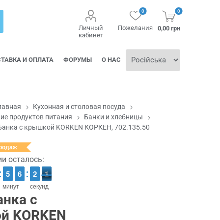
0
0
Личный
Пожелания
0,00 грн
кабинет
ТАВКА И ОПЛАТА
ФОРУМЫ
О НАС
лавная
Кухонная и столовая посуда
ие продуктов питания
Банки и хлебницы
Банка с крышкой KORKEN КОРКЕН, 702.135.50
продаж
ии осталось:
4
4
5
5
5
5
6
6
1
1
2
2
1
0
0
минут
секунд
анка с
й KORKEN