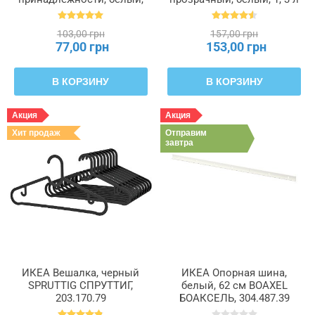
55 x 49 x 19 см PÄRKLA
IKEA 365+, 800.667.23
ПЭРКЛА, 503.953.82
103,00 грн
157,00 грн
77,00 грн
153,00 грн
В КОРЗИНУ
В КОРЗИНУ
Акция
Акция
Хит продаж
Отправим
завтра
ИКЕА Вешалка, черный
ИКЕА Опорная шина,
SPRUTTIG СПРУТТИГ,
белый, 62 см BOAXEL
203.170.79
БОАКСЕЛЬ, 304.487.39