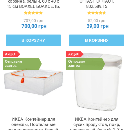
корзина, белый, 60 x 40 x
OFTAST ОФТАСТ,
15 см BOAXEL БОАКСЕЛЬ,
802.589.15
204.487.49
707,00 грн
52,00 грн
700,00 грн
39,00 грн
В КОРЗИНУ
В КОРЗИНУ
Акция
Акция
Отправим
Отправим
завтра
завтра
ИКЕА Контейнер для
ИКЕА Контейнер для
одежды, Постельные
сухих продуктов, покр,
принадлежности, белый,
прозрачный, белый, 1, 3 л