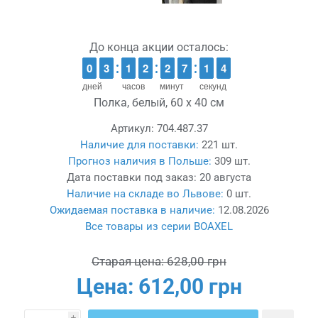
До конца акции осталось:
9
9
0
0
2
2
3
3
1
1
1
1
1
1
2
2
1
1
2
2
6
6
7
7
2
1
1
3
2
3
дней
часов
минут
секунд
Полка, белый, 60 x 40 см
Артикул:
704.487.37
Наличие для поставки:
221 шт.
Прогноз наличия в Польше:
309 шт.
Дата поставки под заказ:
20 августа
Наличие на складе во Львове:
0 шт.
Ожидаемая поставка в наличие:
12.08.2026
Все товары из серии BOAXEL
Старая цена:
628,00 грн
Цена:
612,00 грн
i