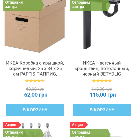
Отправим
Отправим
завтра
завтра
ИКЕА Коробка с крышкой,
ИКЕА Настенный
коричневый, 25 x 34 x 26
кронштейн, потолочный,
см PAPPIS ПАППИС,
черный BETYDLIG
001.004.67
БЕТИДЛИГ, 602.172.28
63,00 грн
118,00 грн
62,00 грн
115,00 грн
В КОРЗИНУ
В КОРЗИНУ
Акция
Акция
Отправим
Отправим
завтра
завтра