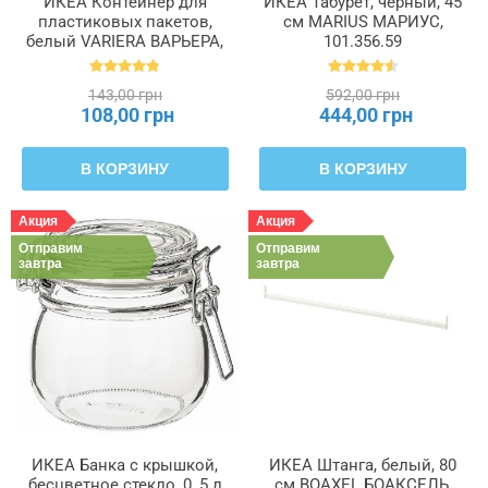
ИКЕА Контейнер для
ИКЕА Табурет, черный, 45
пластиковых пакетов,
см MARIUS МАРИУС,
белый VARIERA ВАРЬЕРА,
101.356.59
800.102.22
143,00 грн
592,00 грн
108,00 грн
444,00 грн
В КОРЗИНУ
В КОРЗИНУ
Акция
Акция
Отправим
Отправим
завтра
завтра
ИКЕА Банка с крышкой,
ИКЕА Штанга, белый, 80
бесцветное стекло, 0, 5 л
см BOAXEL БОАКСЕЛЬ,