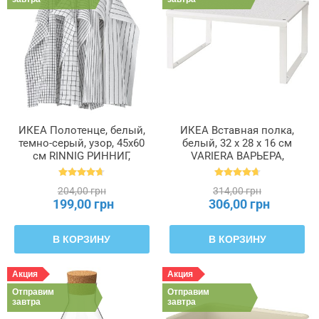
ИКЕА Полотенце, белый,
ИКЕА Вставная полка,
темно-серый, узор, 45x60
белый, 32 x 28 x 16 см
см RINNIG РИННИГ,
VARIERA ВАРЬЕРА,
204.763.46
601.366.23
204,00 грн
314,00 грн
199,00 грн
306,00 грн
В КОРЗИНУ
В КОРЗИНУ
Акция
Акция
Отправим
Отправим
завтра
завтра