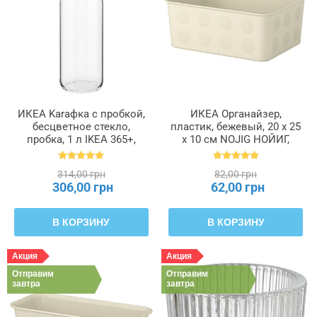
ИКЕА Karaфка с пробкой,
ИКЕА Органайзер,
бесцветное стекло,
пластик, бежевый, 20 x 25
пробка, 1 л IKEA 365+,
x 10 см NOJIG НОЙИГ,
902.797.19
204.681.05
314,00 грн
82,00 грн
306,00 грн
62,00 грн
В КОРЗИНУ
В КОРЗИНУ
Акция
Акция
Отправим
Отправим
завтра
завтра