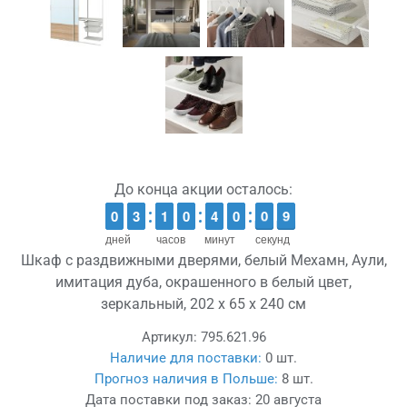
До конца акции осталось:
9
9
0
0
2
2
3
3
1
1
1
1
9
9
0
0
3
3
4
4
9
9
0
0
1
0
0
9
8
8
дней
часов
минут
секунд
Шкаф с раздвижными дверями, белый Мехамн, Аули,
имитация дуба, окрашенного в белый цвет,
зеркальный, 202 x 65 x 240 см
Артикул:
795.621.96
Наличие для поставки:
0 шт.
Прогноз наличия в Польше:
8 шт.
Дата поставки под заказ:
20 августа