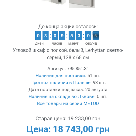
До конца акции осталось:
9
9
0
0
2
2
3
3
9
9
0
0
8
8
9
9
4
4
5
5
2
2
3
3
1
0
0
6
5
5
дней
часов
минут
секунд
Угловой шкаф с полкой, белый, Lerhyttan светло-
серый, 128 x 68 см
Артикул:
795.851.31
Наличие для поставки:
51 шт.
Прогноз наличия в Польше:
93 шт.
Дата поставки под заказ:
20 августа
Наличие на складе во Львове:
0 шт.
Все товары из серии METOD
Старая цена:
19 233,00 грн
Цена:
18 743,00 грн