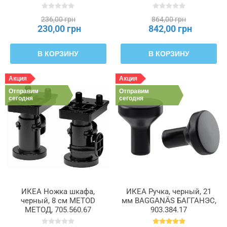
затемнять белый цвет, 40
см MITTLED, 705.285.69
236,00 грн
864,00 грн
230,00 грн
842,00 грн
В КОРЗИНУ
В КОРЗИНУ
Акция
Акция
Отправим
Отправим
сегодня
сегодня
ИКЕА Ножка шкафа,
ИКЕА Ручка, черный, 21
черный, 8 см METOD
мм BAGGANÄS БАГГАНЭС,
МЕТОД, 705.560.67
903.384.17