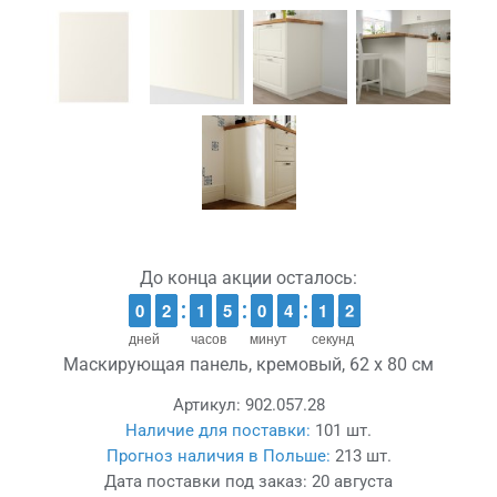
До конца акции осталось:
9
9
0
0
1
1
2
2
1
1
1
1
4
4
5
5
9
9
0
0
3
3
4
4
2
1
1
2
1
1
дней
часов
минут
секунд
Маскирующая панель, кремовый, 62 x 80 см
Артикул:
902.057.28
Наличие для поставки:
101 шт.
Прогноз наличия в Польше:
213 шт.
Дата поставки под заказ:
20 августа