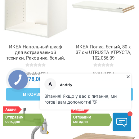
ИКЕА Напольный шкаф
ИКЕА Полка, белый, 80 х
для встраиваемой
37 см UTRUSTA УТРУСТА,
техники, Раковина, белый,
102.056.09
80x60x80 см METOD
МЕТОД, 502.154.75
4 082,00 грн
628,00 грн
3 978,00 грн
612,00 грн
В КОРЗИНУ
В КОРЗИНУ
Акция
Акция
Отправим
Отправим
сегодня
сегодня